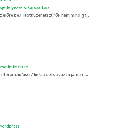
gedélyezés kikapcsolása
 előre beállított üzenetszűrők nem mindig f...
ysadminforum
orum.hu/user/ linkre dob, és azt írja, nem ...
wordpress