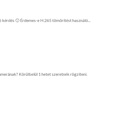
ó kérdés 🙂 Érdemes-e H.265 tömörítést használó...
erának? Körülbelül 1 hetet szeretnék rögzíteni.