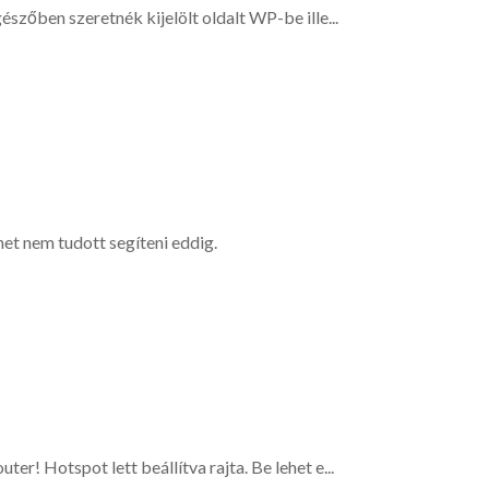
szőben szeretnék kijelölt oldalt WP-be ille...
t nem tudott segíteni eddig.
r! Hotspot lett beállítva rajta. Be lehet e...