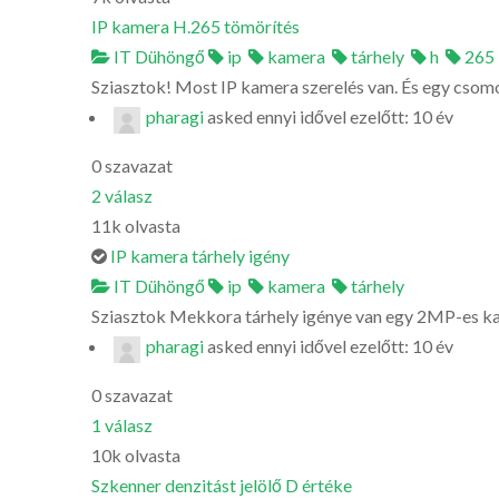
IP kamera H.265 tömörítés
IT Dühöngő
ip
kamera
tárhely
h
265
Sziasztok! Most IP kamera szerelés van. És egy csom
pharagi
asked
ennyi idővel ezelőtt: 10 év
0
szavazat
2
válasz
11k
olvasta
IP kamera tárhely igény
IT Dühöngő
ip
kamera
tárhely
Sziasztok Mekkora tárhely igénye van egy 2MP-es kam
pharagi
asked
ennyi idővel ezelőtt: 10 év
0
szavazat
1
válasz
10k
olvasta
Szkenner denzitást jelölő D értéke