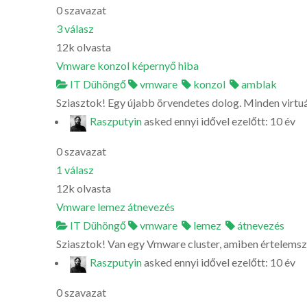
0
szavazat
3
válasz
12k
olvasta
Vmware konzol képernyő hiba
IT Dühöngő
vmware
konzol
amblak
Sziasztok! Egy újabb örvendetes dolog. Minden virtuá
Raszputyin
asked
ennyi idővel ezelőtt: 10 év
0
szavazat
1
válasz
12k
olvasta
Vmware lemez átnevezés
IT Dühöngő
vmware
lemez
átnevezés
Sziasztok! Van egy Vmware cluster, amiben értelemszer
Raszputyin
asked
ennyi idővel ezelőtt: 10 év
0
szavazat