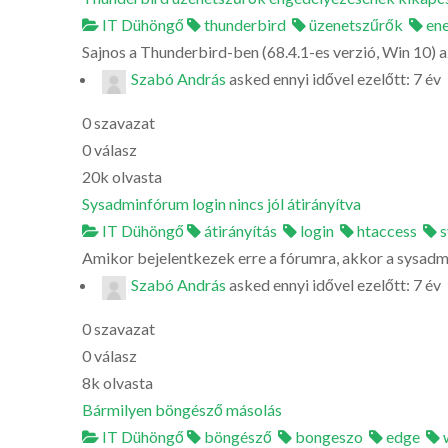
IT Dühöngő
thunderbird
üzenetszűrők
ene
Sajnos a Thunderbird-ben (68.4.1-es verzió, Win 10) az
Szabó András
asked
ennyi idővel ezelőtt: 7 év
0
szavazat
0
válasz
20k
olvasta
Sysadminfórum login nincs jól átirányítva
IT Dühöngő
átirányítás
login
htaccess
s
Amikor bejelentkezek erre a fórumra, akkor a sysadminf
Szabó András
asked
ennyi idővel ezelőtt: 7 év
0
szavazat
0
válasz
8k
olvasta
Bármilyen böngésző másolás
IT Dühöngő
böngésző
bongeszo
edge