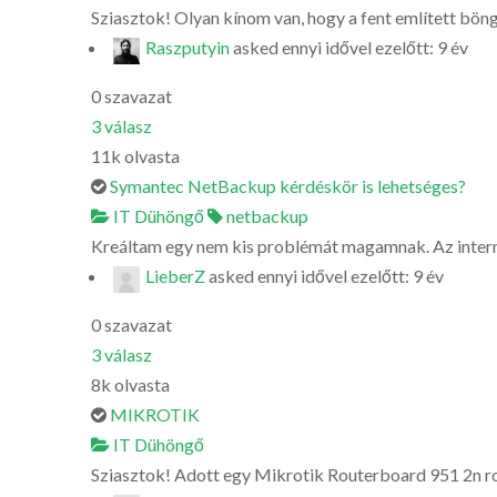
Sziasztok! Olyan kínom van, hogy a fent említett böngé
Raszputyin
asked
ennyi idővel ezelőtt: 9 év
0
szavazat
3
válasz
11k
olvasta
Symantec NetBackup kérdéskör is lehetséges?
IT Dühöngő
netbackup
Kreáltam egy nem kis problémát magamnak. Az interne
LieberZ
asked
ennyi idővel ezelőtt: 9 év
0
szavazat
3
válasz
8k
olvasta
MIKROTIK
IT Dühöngő
Sziasztok! Adott egy Mikrotik Routerboard 951 2n route