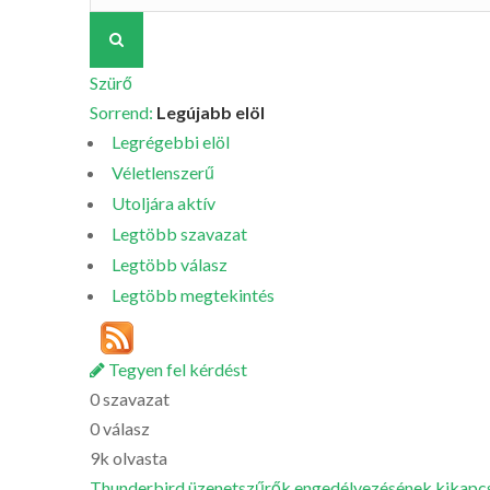
Szürő
Sorrend:
Legújabb elöl
Legrégebbi elöl
Véletlenszerű
Utoljára aktív
Legtöbb szavazat
Legtöbb válasz
Legtöbb megtekintés
Tegyen fel kérdést
0
szavazat
0
válasz
9k
olvasta
Thunderbird üzenetszűrők engedélyezésének kikapc