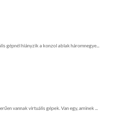
lis gépnél hiányzik a konzol ablak háromnegye...
űen vannak virtuális gépek. Van egy, aminek ...