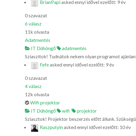
BrianPapi
asked
ennyi idővel ezelőtt: 9 év
0
szavazat
6
válasz
11k
olvasta
Adatmentés
IT Dühöngő
adatmentés
Sziaszitok! Tudnátok nekem olyan programot ajánlani 
Fefe
asked
ennyi idővel ezelőtt: 9 év
0
szavazat
4
válasz
12k
olvasta
Wifi projektor
IT Dühöngő
wifi
projektor
Sziasztok! Projektor beszerzés előtt állunk. Szükségü
Raszputyin
asked
ennyi idővel ezelőtt: 10 év