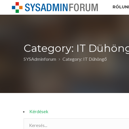
RÓLUN
Category: IT Dühön
SYSAdminforum
Category: IT Dühöngő
Kérdések