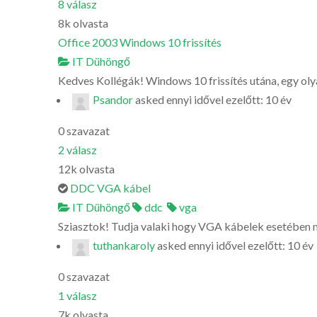
8
válasz
8k
olvasta
Office 2003 Windows 10 frissítés
IT Dühöngő
Kedves Kollégák! Windows 10 frissítés utána, egy oly
Psandor
asked
ennyi idővel ezelőtt: 10 év
0
szavazat
2
válasz
12k
olvasta
DDC VGA kábel
IT Dühöngő
ddc
vga
Sziasztok! Tudja valaki hogy VGA kábelek esetében m
tuthankaroly
asked
ennyi idővel ezelőtt: 10 év
0
szavazat
1
válasz
7k
olvasta