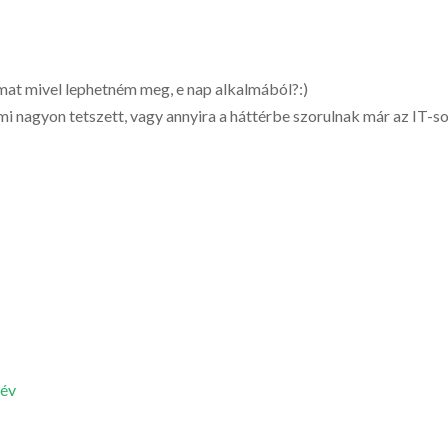
mat mivel lephetném meg, e nap alkalmából?:)
mi nagyon tetszett, vagy annyira a háttérbe szorulnak már az IT-s
 év