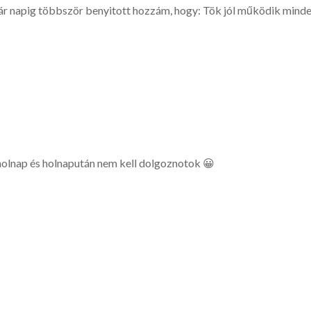
 pár napig többször benyitott hozzám, hogy: Tök jól működik mind
holnap és holnapután nem kell dolgoznotok 😀