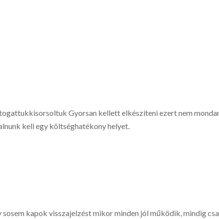
osztogattukkisorsoltuk Gyorsan kellett elkészíteni ezert nem monda
alnunk kell egy költséghatékony helyet.
 sosem kapok visszajelzést mikor minden jól működik, mindig cs