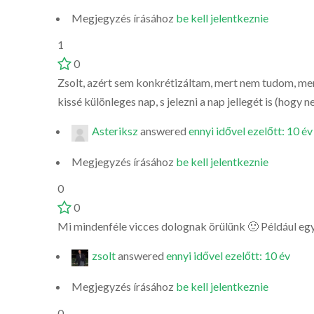
Megjegyzés írásához
be kell jelentkeznie
1
0
Zsolt, azért sem konkrétizáltam, mert nem tudom, men
kissé különleges nap, s jelezni a nap jellegét is (hogy 
Asteriksz
answered
ennyi idővel ezelőtt: 10 év
Megjegyzés írásához
be kell jelentkeznie
0
0
Mi mindenféle vicces dolognak örülünk 🙂 Például eg
zsolt
answered
ennyi idővel ezelőtt: 10 év
Megjegyzés írásához
be kell jelentkeznie
0