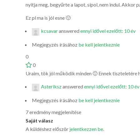
nyitja meg, begyűrte a lapot, sípol, nem indul. Akkor
Ez pl ma is jól esne 🙂
kcsavar
answered
ennyi idővel ezelőtt: 10 év
Megjegyzés írásához
be kell jelentkeznie
0
0
Uraim, tök jól működik minden 🙂 Ennek tiszteletére 
Asteriksz
answered
ennyi idővel ezelőtt: 10 év
Megjegyzés írásához
be kell jelentkeznie
7 eredmény megjelenítése
Saját válasz
A küldéshez először
jelentkezzen be
.