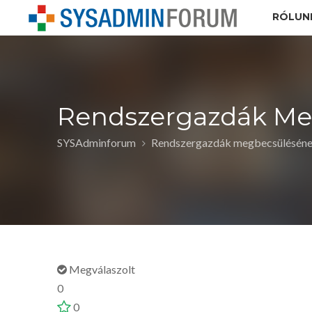
RÓLUN
Rendszergazdák Meg
SYSAdminforum
Rendszergazdák megbecsülésének
Megválaszolt
0
0