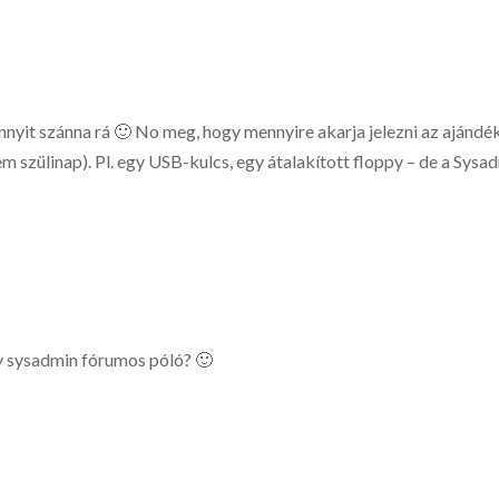
nyit szánna rá 🙂 No meg, hogy mennyire akarja jelezni az ajándé
nem szülinap). Pl. egy USB-kulcs, egy átalakított floppy – de a Sysa
y sysadmin fórumos póló? 🙂