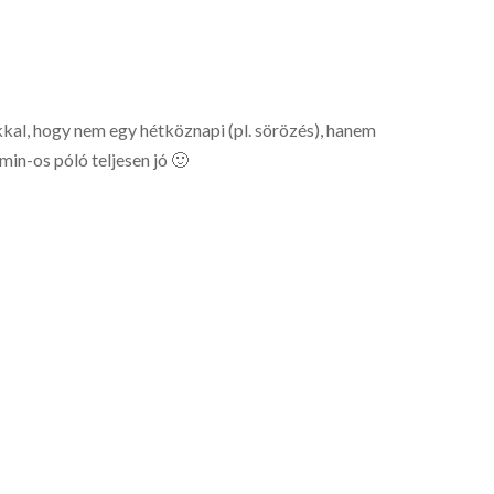
kkal, hogy nem egy hétköznapi (pl. sörözés), hanem
dmin-os póló teljesen jó 🙂