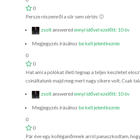
0
Persze részemről a sör sem sértés 🙂
zsolt
answered
ennyi idővel ezelőtt: 10 év
Megjegyzés írásához
be kell jelentkeznie
0
0
Hat ami a pólókat illeti tegnap a teljes keszletet el
csináltatunk majd meg mert nagy sikere volt. Csak tal
zsolt
answered
ennyi idővel ezelőtt: 10 év
Megjegyzés írásához
be kell jelentkeznie
0
0
Pár éve egy kolléganőmnek arról panaszkodtam, hogy