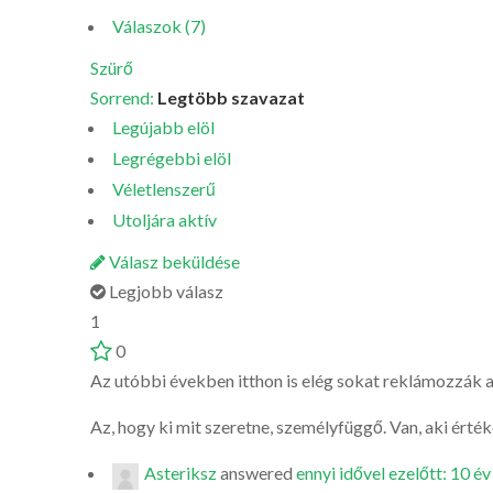
Válaszok (7)
Szürő
Sorrend:
Legtöbb szavazat
Legújabb elöl
Legrégebbi elöl
Véletlenszerű
Utoljára aktív
Válasz beküldése
Legjobb válasz
1
0
Az utóbbi években itthon is elég sokat reklámozzák 
Az, hogy ki mit szeretne, személyfüggő. Van, aki érték
Asteriksz
answered
ennyi idővel ezelőtt: 10 év