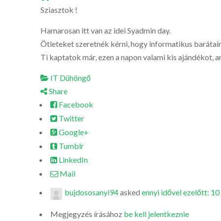
Sziasztok !
Hamarosan itt van az idei Syadmin day.
Ötleteket szeretnék kérni, hogy informatikus barátai
Ti kaptatok már, ezen a napon valami kis ajándékot, a
IT Dühöngő
Share
Facebook
Twitter
Google+
Tumblr
LinkedIn
Mail
bujdososanyi94
asked
ennyi idővel ezelőtt: 10
Megjegyzés írásához
be kell jelentkeznie