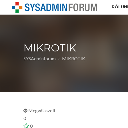
RÓLUN
MIKROTIK
SYSAdminforum
MIKROTIK
Megválaszolt
0
0