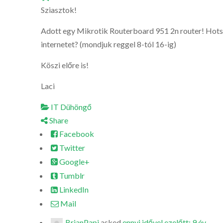
Sziasztok!
Adott egy Mikrotik Routerboard 951 2n router! Hotspot 
internetet? (mondjuk reggel 8-tól 16-ig)
Köszi előre is!
Laci
IT Dühöngő
Share
Facebook
Twitter
Google+
Tumblr
LinkedIn
Mail
BrianPapi
asked
ennyi idővel ezelőtt: 9 év