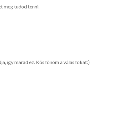
zt meg tudod tenni.
dja, így marad ez. Köszönöm a válaszokat:)