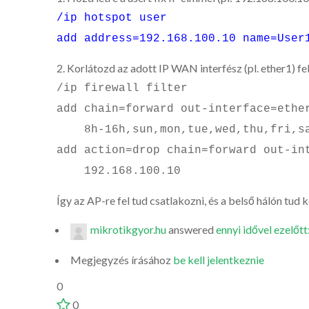
/ip hotspot user
add address=192.168.100.10 name=User
2. Korlátozd az adott IP WAN interfész (pl. ether1) f
/ip firewall filter
add chain=forward out-interface=ethe
8h-16h,sun,mon,tue,wed,thu,fri,s
add action=drop chain=forward out-in
192.168.100.10
Így az AP-re fel tud csatlakozni, és a belső hálón tud
mikrotikgyor.hu
answered
ennyi idővel ezelőtt
Megjegyzés írásához
be kell jelentkeznie
0
0