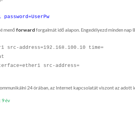
1 password=UserPw
elé menő
forward
forgalmát idő alapon. Engedélyezd minden nap 8-
r1 src-address=192.168.100.10 time=
at
terface=ether1 src-address=
 kommunikálni 24 órában, az Internet kapcsolatát viszont az adott i
: 9 év