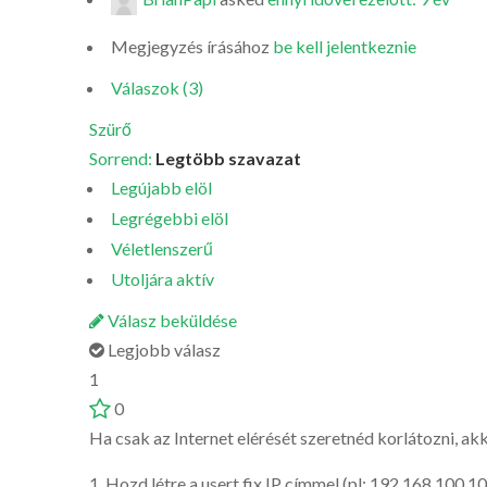
Megjegyzés írásához
be kell jelentkeznie
Válaszok (3)
Szürő
Sorrend:
Legtöbb szavazat
Legújabb elöl
Legrégebbi elöl
Véletlenszerű
Utoljára aktív
Válasz beküldése
Legjobb válasz
1
0
Ha csak az Internet elérését szeretnéd korlátozni, ak
1. Hozd létre a usert fix IP címmel (pl: 192.168.100.10