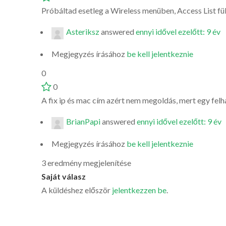
Próbáltad esetleg a Wireless menüben, Access List fül
Asteriksz
answered
ennyi idővel ezelőtt: 9 év
Megjegyzés írásához
be kell jelentkeznie
0
0
A fix ip és mac cím azért nem megoldás, mert egy fel
BrianPapi
answered
ennyi idővel ezelőtt: 9 év
Megjegyzés írásához
be kell jelentkeznie
3 eredmény megjelenítése
Saját válasz
A küldéshez először
jelentkezzen be
.