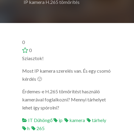
IP kamera H.265 tömörítés
0
0
Sziasztok!
Most IP kamera szerelés van. És egy csomó
kérdés 🙂
Érdemes-e H.265 tömörítést használó
kamerával foglalkozni? Mennyi tárhelyet
lehet így spórolni?
IT Dühöngő
ip
kamera
tárhely
h
265