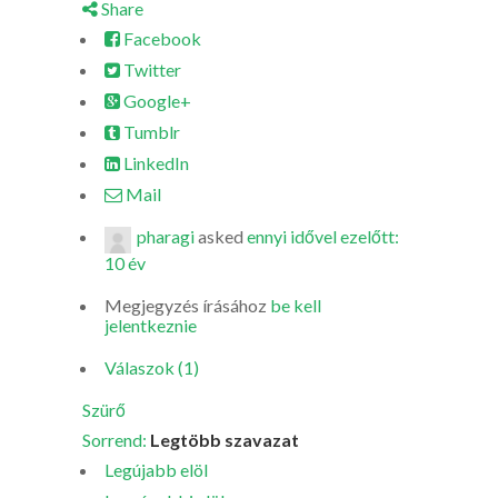
Share
Facebook
Twitter
Google+
Tumblr
LinkedIn
Mail
pharagi
asked
ennyi idővel ezelőtt:
10 év
Megjegyzés írásához
be kell
jelentkeznie
Válaszok (1)
Szürő
Sorrend:
Legtöbb szavazat
Legújabb elöl