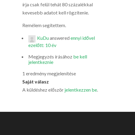
írja csak felül tehát 80 százalékkal
kevesebb adatot kell rögzítenie.
Remélem segítettem.
KuDu
answered
ennyi idővel
ezelőtt: 10 év
Megjegyzés írásához
be kell
jelentkeznie
1 eredmény megjelenítése
Saját válasz
A küldéshez először
jelentkezzen be
.