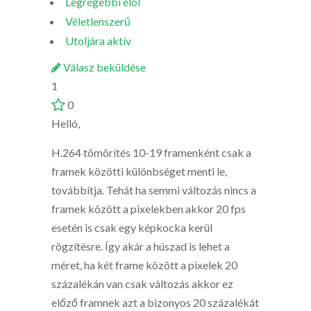
Legrégebbi elöl
Véletlenszerű
Utoljára aktív
Válasz beküldése
1
0
Helló,
H.264 tömörítés 10-19 framenként csak a
framek közötti különbséget menti le,
továbbítja. Tehát ha semmi változás nincs a
framek között a pixelekben akkor 20 fps
esetén is csak egy képkocka kerül
rögzítésre. Így akár a húszad is lehet a
méret, ha két frame között a pixelek 20
százalékán van csak változás akkor ez
előző framnek azt a bizonyos 20 százalékát