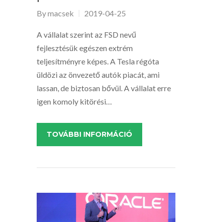
By
macsek
2019-04-25
A vállalat szerint az FSD nevű
fejlesztésük egészen extrém
teljesítményre képes. A Tesla régóta
üldözi az önvezető autók piacát, ami
lassan, de biztosan bővül. A vállalat erre
igen komoly kitörési…
TOVÁBBI INFORMÁCIÓ