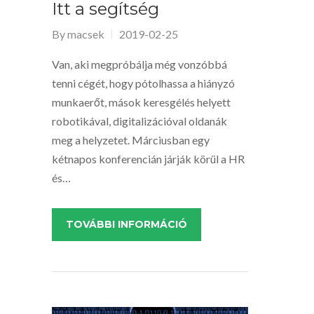
Itt a segítség
By
macsek
2019-02-25
Van, aki megpróbálja még vonzóbbá
tenni cégét, hogy pótolhassa a hiányzó
munkaerőt, mások keresgélés helyett
robotikával, digitalizációval oldanák
meg a helyzetet. Márciusban egy
kétnapos konferencián járják körül a HR
és…
TOVÁBBI INFORMÁCIÓ