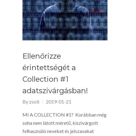
Ellenőrizze
érintettségét a
Collection #1
adatszivárgásban!
By
zsolt
2019-01-21
MI A COLLECTION #1? Korábban még
soha nem látott méretű, kiszivárgott
felhasználó neveket és jelszavakat