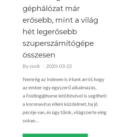
géphálózat már
erősebb, mint a világ
hét legerősebb
szuperszámítógépe
összesen
By
zsolt
2020-03-22
Nemrég az Indexen is írtunk arról, hogy
az ember egy egyszerű alkalmazás,
a Folding@home letöltésével is segítheti
a koronavírus elleni küzdelmet, ha jó
pécéje van, és úgy tűnik, világszerte elég
sokan…