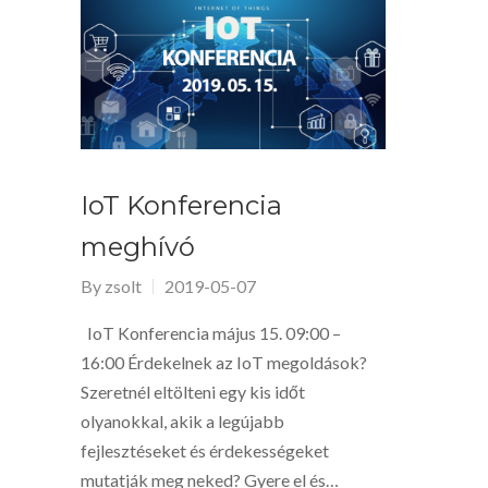
IoT Konferencia
meghívó
By
zsolt
2019-05-07
IoT Konferencia május 15. 09:00 –
16:00 Érdekelnek az IoT megoldások?
Szeretnél eltölteni egy kis időt
olyanokkal, akik a legújabb
fejlesztéseket és érdekességeket
mutatják meg neked? Gyere el és…