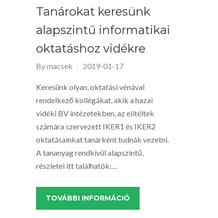
Tanárokat keresünk
alapszintű informatikai
oktatáshoz vidékre
By
macsek
2019-01-17
Keresünk olyan, oktatási vénával
rendelkező kollégákat, akik a hazai
vidéki BV intézetekben, az elítéltek
számára szervezett IKER1 és IKER2
oktatásainkat tanárként tudnák vezetni.
A tananyag rendkívül alapszintű,
részletei itt találhatók:…
TOVÁBBI INFORMÁCIÓ