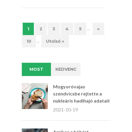
...
1
2
3
4
5
»
...
10
Utolsó »
MOST
KEDVENC
Mogyoróvajas
szendvicsbe rejtette a
nukleáris hadihajó adatait
2021-10-19
Amikor a hóhért