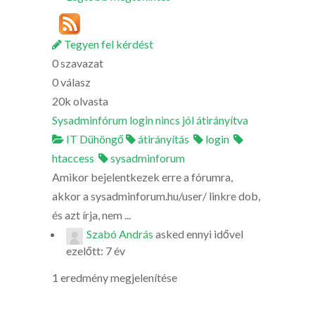
Tegyen fel kérdést
0
szavazat
0
válasz
20k
olvasta
Sysadminfórum login nincs jól átirányítva
IT Dühöngő
átirányítás
login
htaccess
sysadminforum
Amikor bejelentkezek erre a fórumra,
akkor a sysadminforum.hu/user/ linkre dob,
és azt írja, nem ...
Szabó András
asked
ennyi idővel
ezelőtt: 7 év
1 eredmény megjelenítése