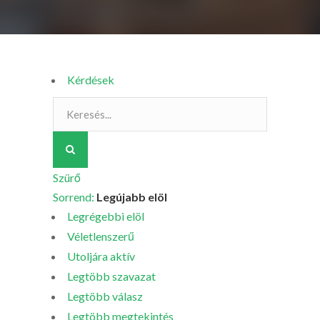
Kérdések
Szürő
Sorrend:
Legújabb elöl
Legrégebbi elöl
Véletlenszerű
Utoljára aktív
Legtöbb szavazat
Legtöbb válasz
Legtöbb megtekintés