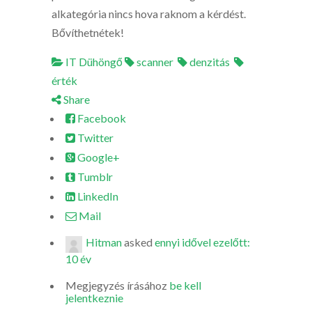
alkategória nincs hova raknom a kérdést.
Bővíthetnétek!
IT Dühöngő
scanner
denzitás
érték
Share
Facebook
Twitter
Google+
Tumblr
LinkedIn
Mail
Hitman
asked
ennyi idővel ezelőtt:
10 év
Megjegyzés írásához
be kell
jelentkeznie