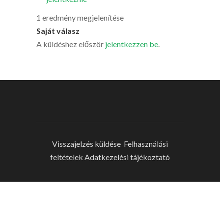
1 eredmény megjelenítése
Saját válasz
A küldéshez először
jelentkezzen be
.
Visszajelzés küldése
Felhasználási
feltételek
Adatkezelési tájékoztató