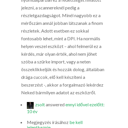
jelezni, a scannereknél pedig a
részletgazdagságot. Minél nagyobb ez a
mérőszám annál jobban látszanak a finom
részletek. Adott esetben ez sokkal
fontosabb lehet, mint a DPI. Ha normális
helyen veszel eszközt – ahol felmerül ez a
kérdés, már olyan érték, ahol nem jöhet
szóba a szürke import, vagy a neten
összeklikkeljük és hozzák dolog, általában
drága cuccok, elő kell készíteni a
beszerzést -, akkor a forgalmazó lekérdez
Neked bármilyen adatot az eszközről.
zsolt
answered
ennyi idővel ezelőtt:
10 év
Megjegyzés írásához
be kell
jelentkeznie