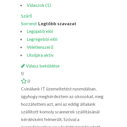
Válaszok (1)
Szürő
Sorrend:
Legtöbb szavazat
Legújabb elöl
Legrégebbi elöl
Véletlenszerű
Utoljára aktív
Válasz beküldése
0
0
Csinálunk IT üzemeltetést nyomdában,
úgyhogy megkérdeztem az okosokat, meg
hozzátettem azt, ami az eddig általunk
szállított komoly scannerek szállításánál
kérdésként felmerült. Szóval a
nyomdaiparban ez a fedettséget hivatott