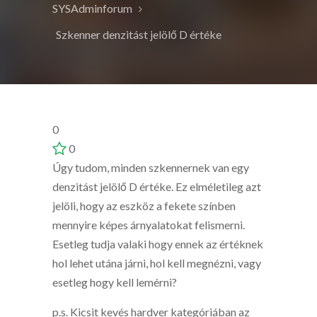
SYSAdminforum
Szkenner denzitást jelölő D értéke
0
0
Úgy tudom, minden szkennernek van egy
denzitást jelölő D értéke. Ez elméletileg azt
jelöli, hogy az eszköz a fekete színben
mennyire képes árnyalatokat felismerni.
Esetleg tudja valaki hogy ennek az értéknek
hol lehet utána járni, hol kell megnézni, vagy
esetleg hogy kell lemérni?
p.s. Kicsit kevés hardver kategóriában az