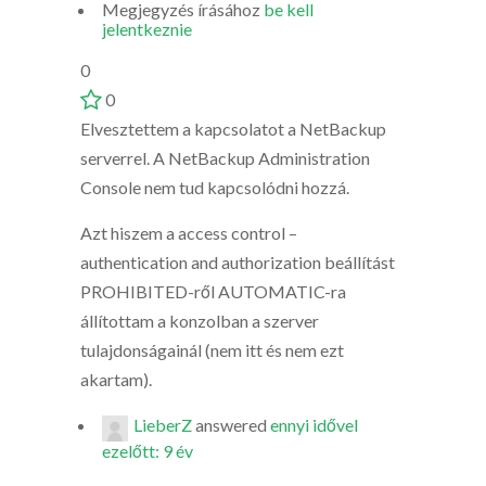
Megjegyzés írásához
be kell
jelentkeznie
0
0
Elvesztettem a kapcsolatot a NetBackup
serverrel. A NetBackup Administration
Console nem tud kapcsolódni hozzá.
Azt hiszem a access control –
authentication and authorization beállítást
PROHIBITED-ről AUTOMATIC-ra
állítottam a konzolban a szerver
tulajdonságainál (nem itt és nem ezt
akartam).
LieberZ
answered
ennyi idővel
ezelőtt: 9 év