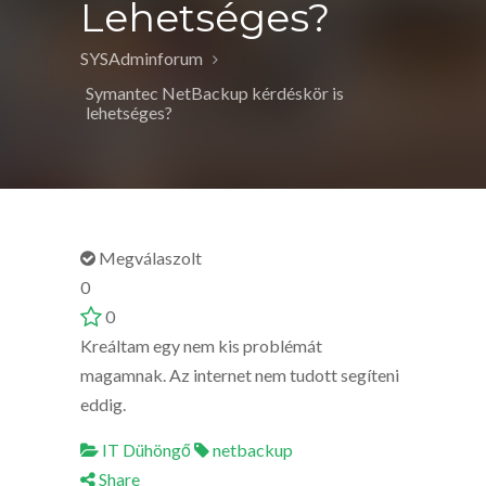
Lehetséges?
SYSAdminforum
Symantec NetBackup kérdéskör is
lehetséges?
Megválaszolt
0
0
Kreáltam egy nem kis problémát
magamnak. Az internet nem tudott segíteni
eddig.
IT Dühöngő
netbackup
Share