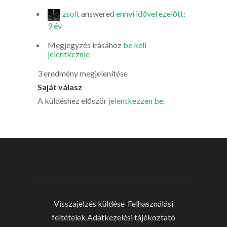
zsolt
answered
ennyi idővel ezelőtt:
9 év
Megjegyzés írásához
be kell
jelentkeznie
3 eredmény megjelenítése
Saját válasz
A küldéshez először
jelentkezzen be
.
Visszajelzés küldése
Felhasználási
feltételek
Adatkezelési tájékoztató