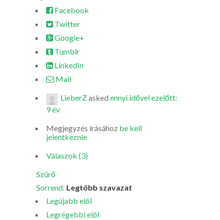
Facebook
Twitter
Google+
Tumblr
LinkedIn
Mail
LieberZ
asked
ennyi idővel ezelőtt:
9 év
Megjegyzés írásához
be kell
jelentkeznie
Válaszok (3)
Szürő
Sorrend:
Legtöbb szavazat
Legújabb elöl
Legrégebbi elöl