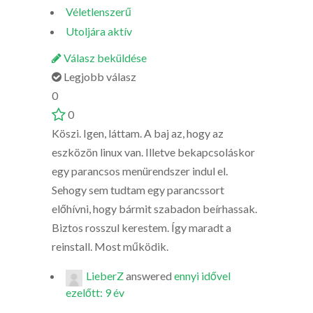
Véletlenszerű
Utoljára aktív
Válasz beküldése
Legjobb válasz
0
0
Köszi. Igen, láttam. A baj az, hogy az
eszközön linux van. Illetve bekapcsoláskor
egy parancsos menürendszer indul el.
Sehogy sem tudtam egy parancssort
előhívni, hogy bármit szabadon beírhassak.
Biztos rosszul kerestem. Így maradt a
reinstall. Most működik.
LieberZ
answered
ennyi idővel
ezelőtt: 9 év