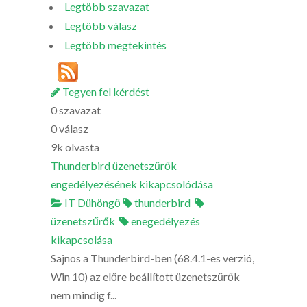
Legtöbb szavazat
Legtöbb válasz
Legtöbb megtekintés
Tegyen fel kérdést
0
szavazat
0
válasz
9k
olvasta
Thunderbird üzenetszűrők
engedélyezésének kikapcsolódása
IT Dühöngő
thunderbird
üzenetszűrők
enegedélyezés
kikapcsolása
Sajnos a Thunderbird-ben (68.4.1-es verzió,
Win 10) az előre beállított üzenetszűrők
nem mindig f...