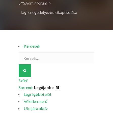
SYSAdminforum
Tag: enegedélyezés kikapcsolása
Kérdések
Szürő
Sorrend:
Legújabb elöl
Legrégebbi elöl
Véletlenszerű
Utoljára aktív