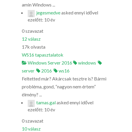
amin Windows ...
jegesmedve
asked
ennyi idővel
ezelőtt: 10 év
0
szavazat
12
válasz
17k
olvasta
WS16 tapasztalatok
Windows Server 2016
windows
server
2016
ws16
Feltetted már? Akárcsak tesztre is? Bármi
probléma, gond, “nagyon nem értem”
élmény? ...
tamas.gal
asked
ennyi idővel
ezelőtt: 10 év
0
szavazat
10
válasz