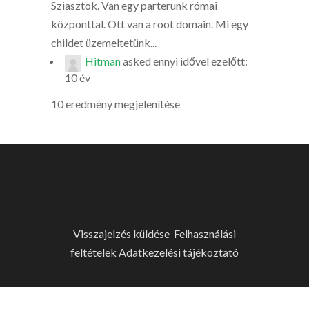
Sziasztok. Van egy parterunk római
központtal. Ott van a root domain. Mi egy
childet üzemeltetünk...
Hitman
asked
ennyi idővel ezelőtt:
10 év
10 eredmény megjelenítése
Visszajelzés küldése
Felhasználási
feltételek
Adatkezelési tájékoztató