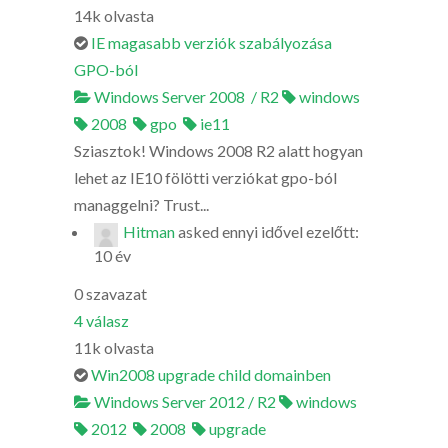
14k
olvasta
IE magasabb verziók szabályozása
GPO-ból
Windows Server 2008 / R2
windows
2008
gpo
ie11
Sziasztok! Windows 2008 R2 alatt hogyan
lehet az IE10 fölötti verziókat gpo-ból
managgelni? Trust...
Hitman
asked
ennyi idővel ezelőtt:
10 év
0
szavazat
4
válasz
11k
olvasta
Win2008 upgrade child domainben
Windows Server 2012 / R2
windows
2012
2008
upgrade