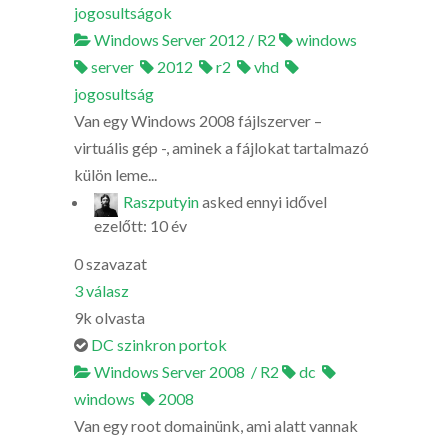
jogosultságok
Windows Server 2012 / R2
windows
server
2012
r2
vhd
jogosultság
Van egy Windows 2008 fájlszerver –
virtuális gép -, aminek a fájlokat tartalmazó
külön leme...
Raszputyin
asked
ennyi idővel
ezelőtt: 10 év
0
szavazat
3
válasz
9k
olvasta
DC szinkron portok
Windows Server 2008 / R2
dc
windows
2008
Van egy root domainünk, ami alatt vannak