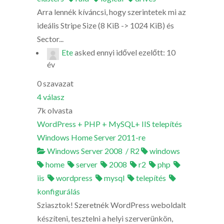
Arra lennék kíváncsi, hogy szerintetek mi az
ideális Stripe Size (8 KiB -> 1024 KiB) és
Sector...
Ete
asked
ennyi idővel ezelőtt: 10
év
0
szavazat
4
válasz
7k
olvasta
WordPress + PHP + MySQL+ IIS telepítés
Windows Home Server 2011-re
Windows Server 2008 / R2
windows
home
server
2008
r2
php
iis
wordpress
mysql
telepítés
konfigurálás
Sziasztok! Szeretnék WordPress weboldalt
készíteni, tesztelni a helyi szerverünkön,