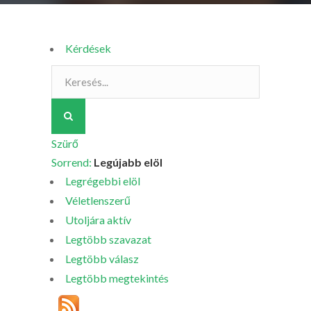
Kérdések
Szürő
Sorrend:
Legújabb elöl
Legrégebbi elöl
Véletlenszerű
Utoljára aktív
Legtöbb szavazat
Legtöbb válasz
Legtöbb megtekintés