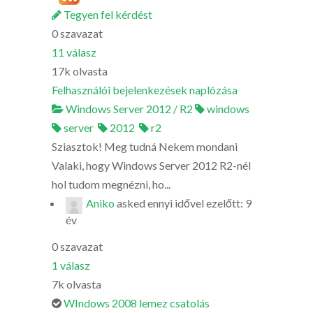
Tegyen fel kérdést
0
szavazat
11
válasz
17k
olvasta
Felhasználói bejelenkezések naplózása
Windows Server 2012 / R2
windows
server
2012
r2
Sziasztok! Meg tudná Nekem mondani
Valaki, hogy Windows Server 2012 R2-nél
hol tudom megnézni, ho...
Aniko
asked
ennyi idővel ezelőtt: 9
év
0
szavazat
1
válasz
7k
olvasta
WIndows 2008 lemez csatolás