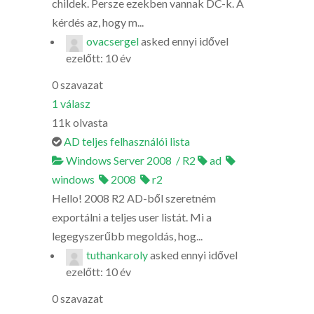
childek. Persze ezekben vannak DC-k. A
kérdés az, hogy m...
ovacsergel
asked
ennyi idővel
ezelőtt: 10 év
0
szavazat
1
válasz
11k
olvasta
AD teljes felhasználói lista
Windows Server 2008 / R2
ad
windows
2008
r2
Hello! 2008 R2 AD-ből szeretném
exportálni a teljes user listát. Mi a
legegyszerűbb megoldás, hog...
tuthankaroly
asked
ennyi idővel
ezelőtt: 10 év
0
szavazat