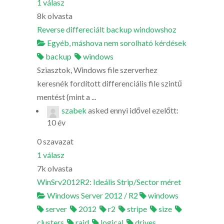
1
válasz
8k
olvasta
Reverse differeciált backup windowshoz
Egyéb, máshova nem sorolható kérdések
backup
windows
Sziasztok, Windows file szerverhez
keresnék fordított differenciális file szintű
mentést (mint a ...
szabek
asked
ennyi idővel ezelőtt:
10 év
0
szavazat
1
válasz
7k
olvasta
WinSrv2012R2: Ideális Strip/Sector méret
Windows Server 2012 / R2
windows
server
2012
r2
stripe
size
clusters
raid
logical
drives