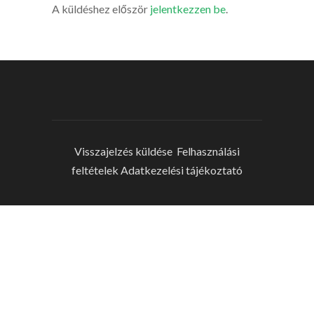
A küldéshez először
jelentkezzen be
.
Visszajelzés küldése
Felhasználási
feltételek
Adatkezelési tájékoztató