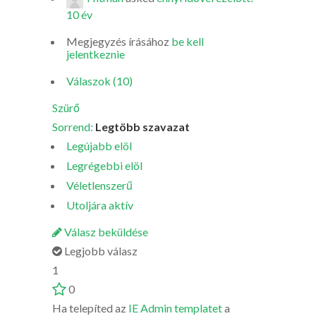
10 év
Megjegyzés írásához
be kell
jelentkeznie
Válaszok (10)
Szürő
Sorrend:
Legtöbb szavazat
Legújabb elöl
Legrégebbi elöl
Véletlenszerű
Utoljára aktív
Válasz beküldése
Legjobb válasz
1
0
Ha telepíted az
IE Admin templatet
a