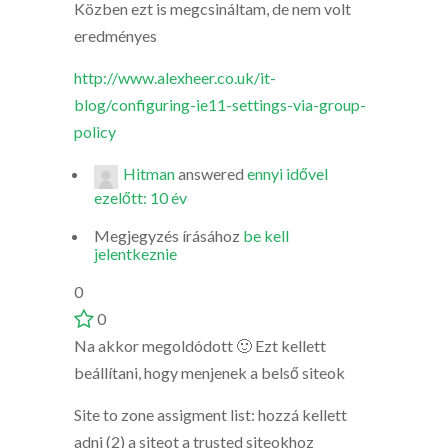
Közben ezt is megcsináltam, de nem volt
eredményes
http://www.alexheer.co.uk/it-
blog/configuring-ie11-settings-via-group-
policy
Hitman
answered
ennyi idővel
ezelőtt: 10 év
Megjegyzés írásához
be kell
jelentkeznie
0
0
Na akkor megoldódott 🙂 Ezt kellett
beállítani, hogy menjenek a belső siteok
Site to zone assigment list: hozzá kellett
adni (2) a siteot a trusted siteokhoz