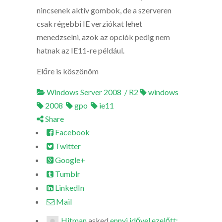
nincsenek aktív gombok, de a szerveren
csak régebbi IE verziókat lehet
menedzselni, azok az opciók pedig nem
hatnak az IE11-re például.
Előre is köszönöm
Windows Server 2008 / R2
windows
2008
gpo
ie11
Share
Facebook
Twitter
Google+
Tumblr
LinkedIn
Mail
Hitman
asked
ennyi idővel ezelőtt: