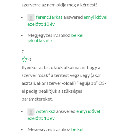
szerverre az nem oldja meg a kérdést?
ferenc.farkas
answered
ennyi idővel
ezelőtt: 10 év
Megjegyzés írásához
be kell
jelentkeznie
0
0
Ilyenkor azt szoktuk alkalmazni, hogy a
szerver “csak” a terítést végzi, egy (akár
asztali, akár szerver-oldali) “legújabb” OS-
el pedig beállítjuk a szükséges
paramétereket.
Asteriksz
answered
ennyi idővel
ezelőtt: 10 év
Megjegyzés írásához
be kell