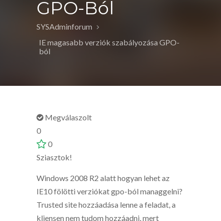
GPO-Ból
SYSAdminforum
IE magasabb verziók szabályozása GPO-
ból
Megválaszolt
0
0
Sziasztok!
Windows 2008 R2 alatt hogyan lehet az
IE10 fölötti verziókat gpo-ból managgelni?
Trusted site hozzáadása lenne a feladat, a
kliensen nem tudom hozzáadni, mert