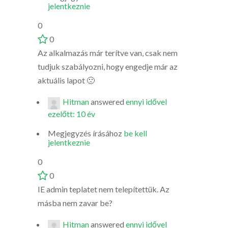
jelentkeznie
0
0
Az alkalmazás már terítve van, csak nem
tudjuk szabályozni, hogy engedje már az
aktuális lapot 🙁
Hitman
answered
ennyi idővel
ezelőtt: 10 év
Megjegyzés írásához
be kell
jelentkeznie
0
0
IE admin teplatet nem telepítettük. Az
másba nem zavar be?
Hitman
answered
ennyi idővel