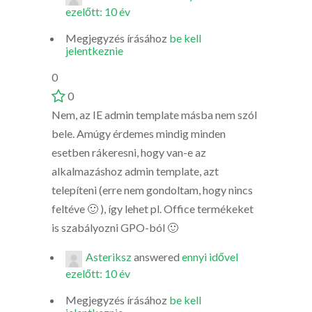
ezelőtt: 10 év
Megjegyzés írásához
be kell
jelentkeznie
0
0
Nem, az IE admin template másba nem szól
bele. Amúgy érdemes mindig minden
esetben rákeresni, hogy van-e az
alkalmazáshoz admin template, azt
telepíteni (erre nem gondoltam, hogy nincs
feltéve 🙂 ), így lehet pl. Office termékeket
is szabályozni GPO-ból 🙂
Asteriksz
answered
ennyi idővel
ezelőtt: 10 év
Megjegyzés írásához
be kell