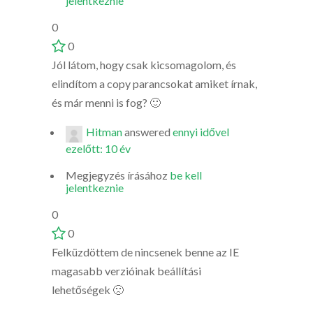
jelentkeznie
0
0
Jól látom, hogy csak kicsomagolom, és
elindítom a copy parancsokat amiket írnak,
és már menni is fog? 🙂
Hitman
answered
ennyi idővel
ezelőtt: 10 év
Megjegyzés írásához
be kell
jelentkeznie
0
0
Felküzdöttem de nincsenek benne az IE
magasabb verzióinak beállítási
lehetőségek 🙁