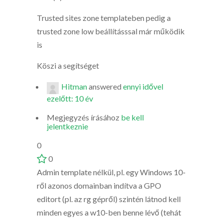
Trusted sites zone templateben pedig a
trusted zone low beállításssal már működik
is
Köszi a segítséget
Hitman
answered
ennyi idővel
ezelőtt: 10 év
Megjegyzés írásához
be kell
jelentkeznie
0
0
Admin template nélkül, pl. egy Windows 10-
ről azonos domainban indítva a GPO
editort (pl. az rg gépről) szintén látnod kell
minden egyes a w10-ben benne lévő (tehát