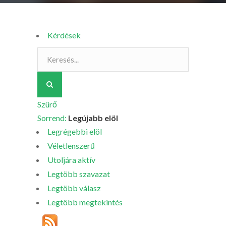
Kérdések
Szürő
Sorrend:
Legújabb elöl
Legrégebbi elöl
Véletlenszerű
Utoljára aktív
Legtöbb szavazat
Legtöbb válasz
Legtöbb megtekintés