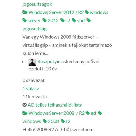
jogosultságok
Windows Server 2012 / R2
windows
server
2012
r2
vhd
jogosultság
Van egy Windows 2008 fájlszerver –
virtuális gép -, aminek a fájlokat tartalmazó
külön leme...
Raszputyin
asked
ennyi idővel
ezelőtt: 10 év
0
szavazat
1
válasz
11k
olvasta
AD teljes felhasználói lista
Windows Server 2008 / R2
ad
windows
2008
r2
Hello! 2008 R2 AD-ből szeretném