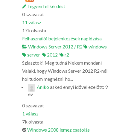
Tegyen fel kérdést
0
szavazat
11
válasz
17k
olvasta
Felhasználói bejelenkezések naplózása
Windows Server 2012 / R2
windows
server
2012
r2
Sziasztok! Meg tudná Nekem mondani
Valaki, hogy Windows Server 2012 R2-nél
hol tudom megnézni, ho...
Aniko
asked
ennyi idővel ezelőtt: 9
év
0
szavazat
1
válasz
7k
olvasta
WIndows 2008 lemez csatolás