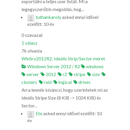
exportálni a teljes user listát. Mi a
legegyszerűbb megoldás, hog...
tuthankaroly
asked
ennyi idővel
ezelőtt: 10 év
0
szavazat
1
válasz
7k
olvasta
WinSrv2012R2: Ideális Strip/Sector méret
Windows Server 2012 / R2
windows
server
2012
r2
stripe
size
clusters
raid
logical
drives
Arra lennék kíváncsi, hogy szerintetek mi az
ideális Stripe Size (8 KiB -> 1024 KiB) és
Sector...
Ete
asked
ennyi idővel ezelőtt: 10
év