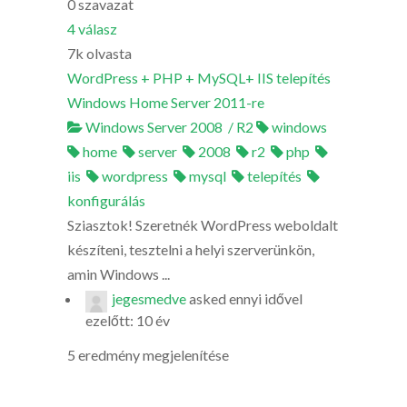
0
szavazat
4
válasz
7k
olvasta
WordPress + PHP + MySQL+ IIS telepítés
Windows Home Server 2011-re
Windows Server 2008 / R2
windows
home
server
2008
r2
php
iis
wordpress
mysql
telepítés
konfigurálás
Sziasztok! Szeretnék WordPress weboldalt
készíteni, tesztelni a helyi szerverünkön,
amin Windows ...
jegesmedve
asked
ennyi idővel
ezelőtt: 10 év
5 eredmény megjelenítése