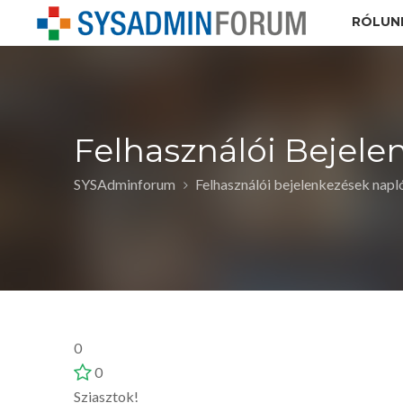
RÓLUN
Felhasználói Bejele
SYSAdminforum
Felhasználói bejelenkezések napl
0
0
Sziasztok!