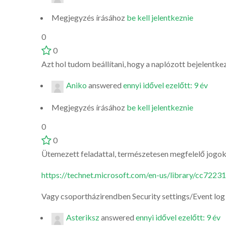
Megjegyzés írásához
be kell jelentkeznie
0
0
Azt hol tudom beállítani, hogy a naplózott bejelentke
Aniko
answered
ennyi idővel ezelőtt: 9 év
Megjegyzés írásához
be kell jelentkeznie
0
0
Ütemezett feladattal, természetesen megfelelő jogok
https://technet.microsoft.com/en-us/library/cc7223
Vagy csoportházirendben Security settings/Event log
Asteriksz
answered
ennyi idővel ezelőtt: 9 év