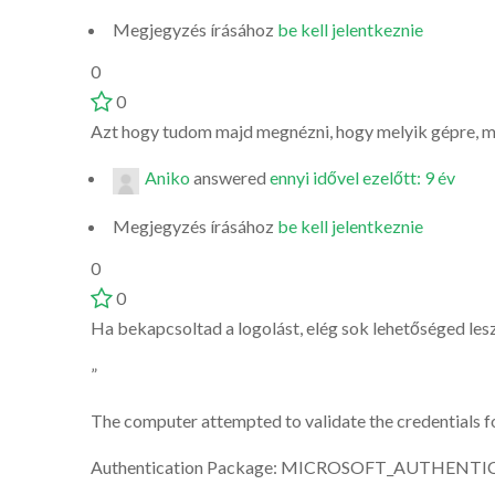
Megjegyzés írásához
be kell jelentkeznie
0
0
Azt hogy tudom majd megnézni, hogy melyik gépre, mi
Aniko
answered
ennyi idővel ezelőtt: 9 év
Megjegyzés írásához
be kell jelentkeznie
0
0
Ha bekapcsoltad a logolást, elég sok lehetőséged lesz.
”
The computer attempted to validate the credentials f
Authentication Package: MICROSOFT_AUTHENT