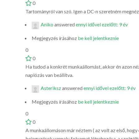
0
Tartományról van szó. Igen a DC-n szeretném megnéz
Aniko
answered
ennyi idővel ezelőtt: 9 év
Megjegyzés írásához
be kell jelentkeznie
0
0
Ha tudod a konkrét munkaállomást, akkor én azon néz
naplózás van beállítva.
Asteriksz
answered
ennyi idővel ezelőtt: 9 év
Megjegyzés írásához
be kell jelentkeznie
0
0
A munkaállomáson már néztem ( az volt az első, hogy 
bejegyzések vannak: folyamat létrehozása, a szolgáltat