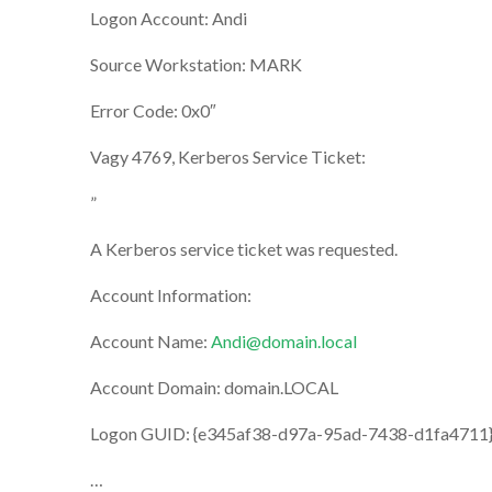
Logon Account: Andi
Source Workstation: MARK
Error Code: 0x0″
Vagy 4769, Kerberos Service Ticket:
”
A Kerberos service ticket was requested.
Account Information:
Account Name:
Andi@domain.local
Account Domain: domain.LOCAL
Logon GUID: {e345af38-d97a-95ad-7438-d1fa4711
…