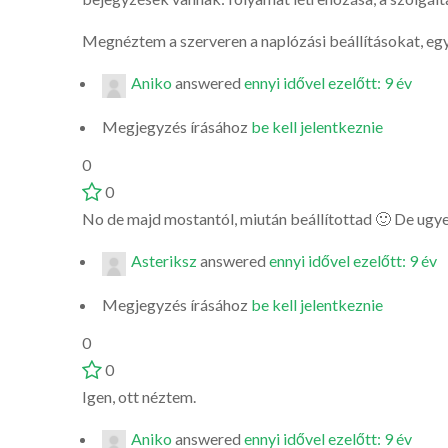
Megnéztem a szerveren a naplózási beállításokat, egyá
Aniko
answered
ennyi idővel ezelőtt: 9 év
Megjegyzés írásához
be kell jelentkeznie
0
0
No de majd mostantól, miután beállítottad 🙂 De ugye 
Asteriksz
answered
ennyi idővel ezelőtt: 9 év
Megjegyzés írásához
be kell jelentkeznie
0
0
Igen, ott néztem.
Aniko
answered
ennyi idővel ezelőtt: 9 év