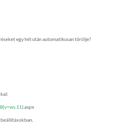
zéseket egy hét után automatikusan törölje?
kal:
18(v=ws.11)
.aspx
 beállításokban.