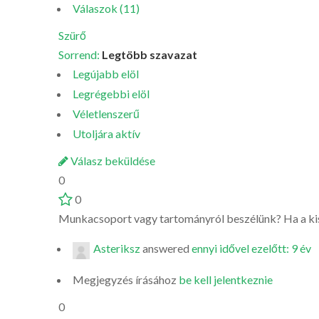
Válaszok (11)
Szürő
Sorrend:
Legtöbb szavazat
Legújabb elöl
Legrégebbi elöl
Véletlenszerű
Utoljára aktív
Válasz beküldése
0
0
Munkacsoport vagy tartományról beszélünk? Ha a kis
Asteriksz
answered
ennyi idővel ezelőtt: 9 év
Megjegyzés írásához
be kell jelentkeznie
0