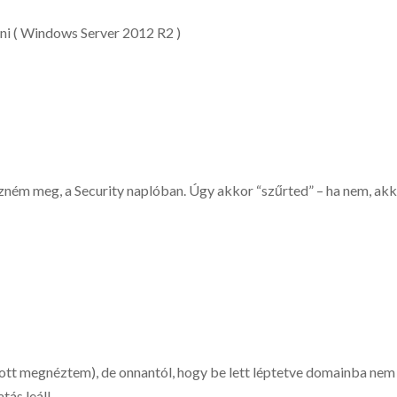
ni ( Windows Server 2012 R2 )
ném meg, a Security naplóban. Úgy akkor “szűrted” – ha nem, akk
ott megnéztem), de onnantól, hogy be lett léptetve domainba nem l
ás leáll.