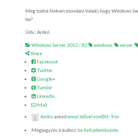
Meg tudná Nekem mondani Valaki, hogy Windows Serve
be?
Üdv.: Anikó
Windows Server 2012 / R2
windows
server
Share
Facebook
Twitter
Google+
Tumblr
LinkedIn
Mail
Aniko
asked
ennyi idővel ezelőtt: 9 év
Megjegyzés írásához
be kell jelentkeznie