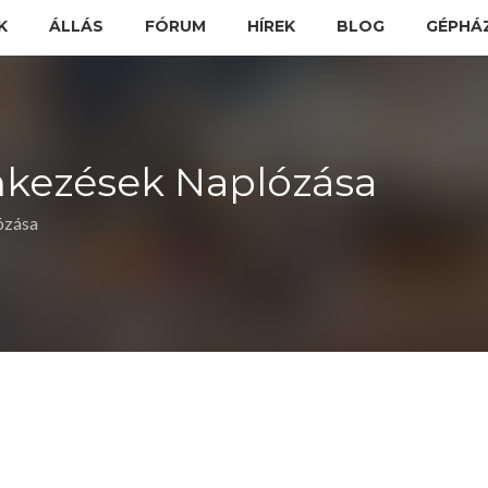
K
ÁLLÁS
FÓRUM
HÍREK
BLOG
GÉPHÁ
nkezések Naplózása
ózása