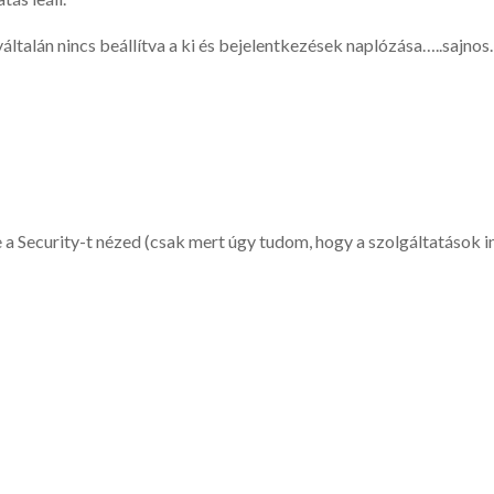
ltalán nincs beállítva a ki és bejelentkezések naplózása…..sajnos
a Security-t nézed (csak mert úgy tudom, hogy a szolgáltatások in