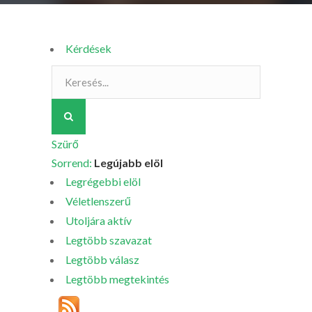
Kérdések
Szürő
Sorrend:
Legújabb elöl
Legrégebbi elöl
Véletlenszerű
Utoljára aktív
Legtöbb szavazat
Legtöbb válasz
Legtöbb megtekintés