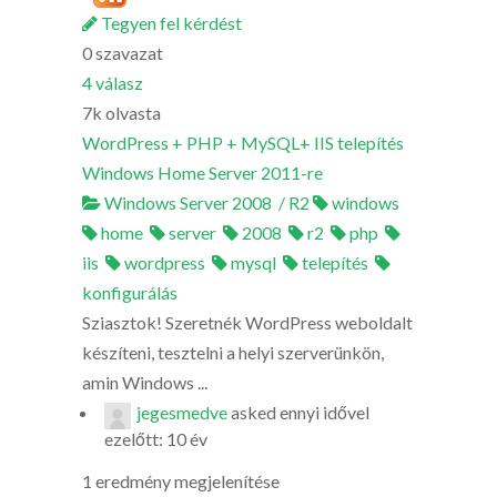
Tegyen fel kérdést
0
szavazat
4
válasz
7k
olvasta
WordPress + PHP + MySQL+ IIS telepítés
Windows Home Server 2011-re
Windows Server 2008 / R2
windows
home
server
2008
r2
php
iis
wordpress
mysql
telepítés
konfigurálás
Sziasztok! Szeretnék WordPress weboldalt
készíteni, tesztelni a helyi szerverünkön,
amin Windows ...
jegesmedve
asked
ennyi idővel
ezelőtt: 10 év
1 eredmény megjelenítése