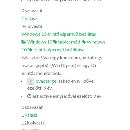
0
szavazat
1
válasz
9k
olvasta
Windows 10 érintőképernyő beállítás
Windows 10
tablet mód
Windows
10
érintőképernyő beállítása
Sziasztok! Van egy konzolom, ami áll egy
asztali gépből (Win10 prof) és egy LG
érintős monitorból...
ovacsergel
asked
ennyi idővel
ezelőtt: 9 év
last active ennyi idővel ezelőtt: 9 év
0
szavazat
1
válasz
12k
olvasta