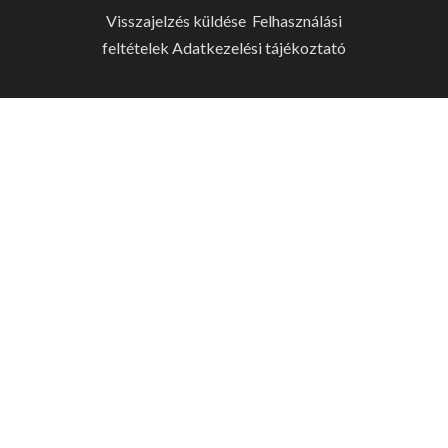
Visszajelzés küldése
Felhasználási
feltételek
Adatkezelési tájékoztató