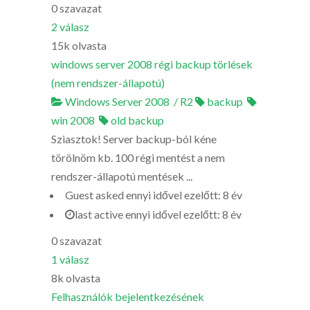
0
szavazat
2
válasz
15k
olvasta
windows server 2008 régi backup törlések
(nem rendszer-állapotú)
Windows Server 2008 / R2
backup
win 2008
old backup
Sziasztok! Server backup-ból kéne
törölnöm kb. 100 régi mentést a nem
rendszer-állapotú mentések ...
Guest
asked
ennyi idővel ezelőtt: 8 év
last active ennyi idővel ezelőtt: 8 év
0
szavazat
1
válasz
8k
olvasta
Felhasználók bejelentkezésének