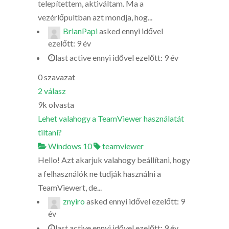
telepítettem, aktiváltam. Ma a
vezérlőpultban azt mondja, hog...
BrianPapi
asked
ennyi idővel
ezelőtt: 9 év
last active ennyi idővel ezelőtt: 9 év
0
szavazat
2
válasz
9k
olvasta
Lehet valahogy a TeamViewer használatát
tiltani?
Windows 10
teamviewer
Hello! Azt akarjuk valahogy beállítani, hogy
a felhasználók ne tudják használni a
TeamViewert, de...
znyiro
asked
ennyi idővel ezelőtt: 9
év
last active ennyi idővel ezelőtt: 9 év