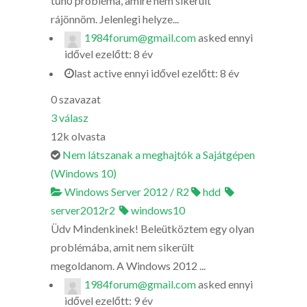
tűnő probléma, amire nem sikerült
rájönnöm. Jelenlegi helyze...
1984forum@gmail.com
asked
ennyi
idővel ezelőtt: 8 év
last active ennyi idővel ezelőtt: 8 év
0
szavazat
3
válasz
12k
olvasta
Nem látszanak a meghajtók a Sajátgépen
(Windows 10)
Windows Server 2012 / R2
hdd
server2012r2
windows10
Üdv Mindenkinek! Beleütköztem egy olyan
problémába, amit nem sikerült
megoldanom. A Windows 2012 ...
1984forum@gmail.com
asked
ennyi
idővel ezelőtt: 9 év