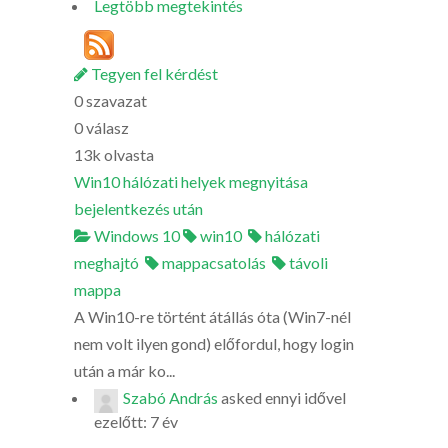
Legtöbb megtekintés
Tegyen fel kérdést
0
szavazat
0
válasz
13k
olvasta
Win10 hálózati helyek megnyitása
bejelentkezés után
Windows 10
win10
hálózati
meghajtó
mappacsatolás
távoli
mappa
A Win10-re történt átállás óta (Win7-nél
nem volt ilyen gond) előfordul, hogy login
után a már ko...
Szabó András
asked
ennyi idővel
ezelőtt: 7 év