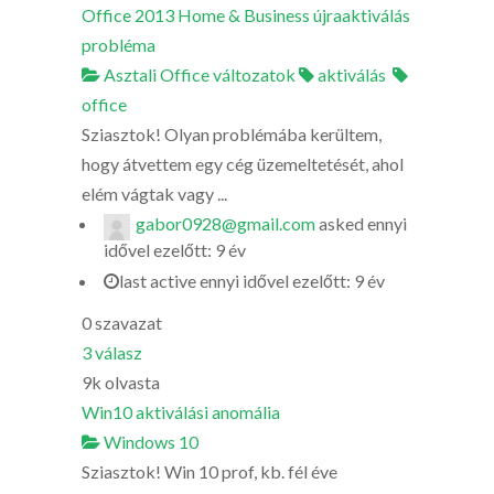
Office 2013 Home & Business újraaktiválás
probléma
Asztali Office változatok
aktiválás
office
Sziasztok! Olyan problémába kerültem,
hogy átvettem egy cég üzemeltetését, ahol
elém vágtak vagy ...
gabor0928@gmail.com
asked
ennyi
idővel ezelőtt: 9 év
last active ennyi idővel ezelőtt: 9 év
0
szavazat
3
válasz
9k
olvasta
Win10 aktiválási anomália
Windows 10
Sziasztok! Win 10 prof, kb. fél éve