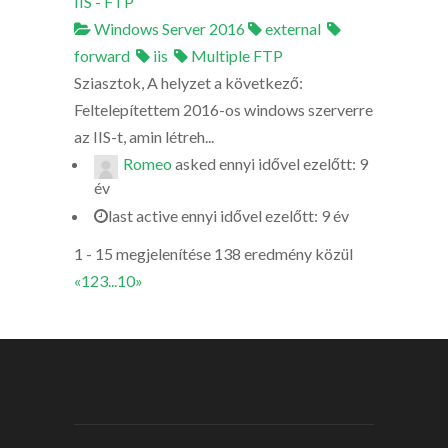
IIS - FTP
Windows Server 2016
external
forward
iis
Multiple FTP
Sziasztok, A helyzet a következő:
Feltelepítettem 2016-os windows szerverre
az IIS-t, amin létreh...
Romeo
asked
ennyi idővel ezelőtt: 9
év
last active ennyi idővel ezelőtt: 9 év
1 - 15 megjelenítése 138 eredmény közül
«
1
2
3
...
10
»