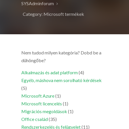
SYSAdminforum
Category: Microsoft termékek
Nem tudod milyen kategória? Dobd be a
dühöngőbe?
Alkalmazás és adat platform
(4)
Egyéb, máshova nem sorolható kérdések
(5)
Microsoft Azure
(1)
Microsoft licencelés
(1)
Migrációs megoldások
(1)
Office család
(35)
Rendszerkezelés és felügyelet
(11)