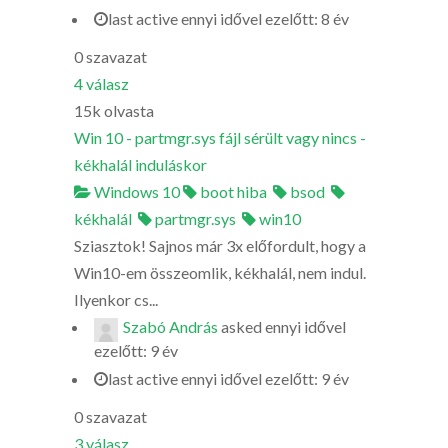
last active ennyi idővel ezelőtt: 8 év
0
szavazat
4
válasz
15k
olvasta
Win 10 - partmgr.sys fájl sérült vagy nincs -
kékhalál induláskor
Windows 10
boot hiba
bsod
kékhalál
partmgr.sys
win10
Sziasztok! Sajnos már 3x előfordult, hogy a
Win10-em összeomlik, kékhalál, nem indul.
Ilyenkor cs...
Szabó András
asked
ennyi idővel
ezelőtt: 9 év
last active ennyi idővel ezelőtt: 9 év
0
szavazat
3
válasz