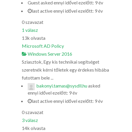
Guest
asked
ennyi idővel ezelőtt: 9 év
last active ennyi idővel ezelőtt: 9 év
0
szavazat
1
válasz
13k
olvasta
Microsoft AD Policy
Windows Server 2016
Sziasztok, Egy kis technikai segítséget
szeretnék kérni tőletek egy érdekes hibába
futottam bele ...
bakonyi.tamas@sysdll.hu
asked
ennyi idővel ezelőtt: 9 év
last active ennyi idővel ezelőtt: 9 év
0
szavazat
3
válasz
14k
olvasta