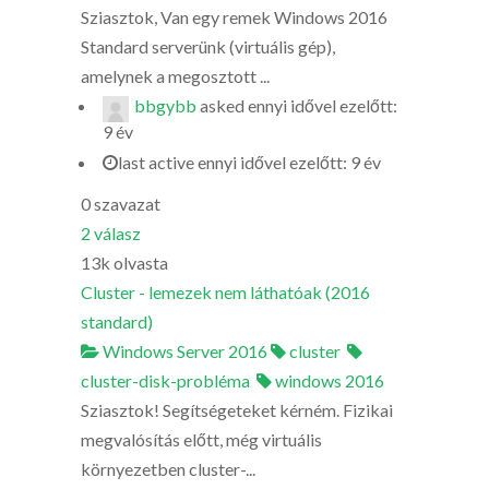
Sziasztok, Van egy remek Windows 2016
Standard serverünk (virtuális gép),
amelynek a megosztott ...
bbgybb
asked
ennyi idővel ezelőtt:
9 év
last active ennyi idővel ezelőtt: 9 év
0
szavazat
2
válasz
13k
olvasta
Cluster - lemezek nem láthatóak (2016
standard)
Windows Server 2016
cluster
cluster-disk-probléma
windows 2016
Sziasztok! Segítségeteket kérném. Fizikai
megvalósítás előtt, még virtuális
környezetben cluster-...