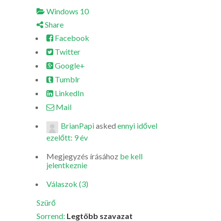
Windows 10
Share
Facebook
Twitter
Google+
Tumblr
LinkedIn
Mail
BrianPapi
asked
ennyi idővel
ezelőtt: 9 év
Megjegyzés írásához
be kell
jelentkeznie
Válaszok (3)
Szürő
Sorrend:
Legtöbb szavazat