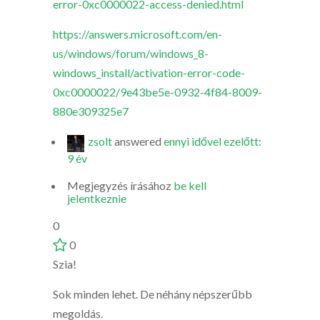
error-0xc0000022-access-denied.html
https://answers.microsoft.com/en-
us/windows/forum/windows_8-
windows_install/activation-error-code-
0xc0000022/9e43be5e-0932-4f84-8009-
880e309325e7
zsolt
answered
ennyi idővel ezelőtt:
9 év
Megjegyzés írásához
be kell
jelentkeznie
0
0
Szia!
Sok minden lehet. De néhány népszerűbb
megoldás.