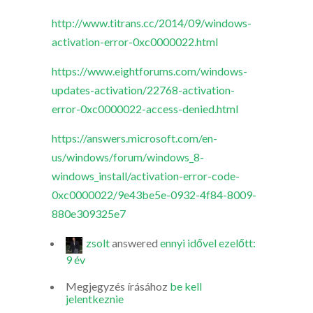
http://www.titrans.cc/2014/09/windows-
activation-error-0xc0000022.html
https://www.eightforums.com/windows-
updates-activation/22768-activation-
error-0xc0000022-access-denied.html
https://answers.microsoft.com/en-
us/windows/forum/windows_8-
windows_install/activation-error-code-
0xc0000022/9e43be5e-0932-4f84-8009-
880e309325e7
zsolt
answered
ennyi idővel ezelőtt:
9 év
Megjegyzés írásához
be kell
jelentkeznie