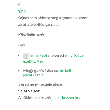
0
0
Sajnos nem oldotta meg a gondot, viszont
az újratelepítés igen… 🙁
Köszönöm azért.
Laci
BrianPapi
answered
ennyi idővel
ezelőtt: 9 év
Megjegyzés írásához
be kell
jelentkeznie
3 eredmény megjelenítése
Saját válasz
A küldéshez először
jelentkezzen be
.