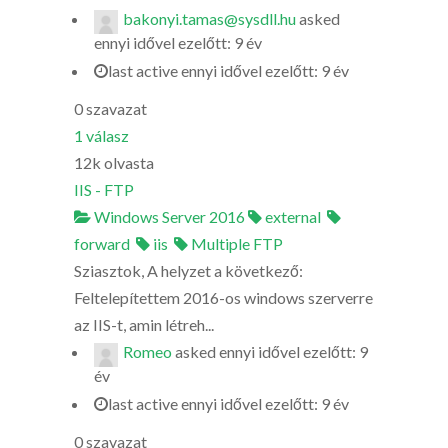
bakonyi.tamas@sysdll.hu
asked
ennyi idővel ezelőtt: 9 év
last active ennyi idővel ezelőtt: 9 év
0
szavazat
1
válasz
12k
olvasta
IIS - FTP
Windows Server 2016
external
forward
iis
Multiple FTP
Sziasztok, A helyzet a következő:
Feltelepítettem 2016-os windows szerverre
az IIS-t, amin létreh...
Romeo
asked
ennyi idővel ezelőtt: 9
év
last active ennyi idővel ezelőtt: 9 év
0
szavazat