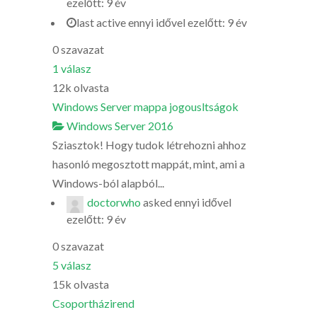
ezelőtt: 9 év
last active ennyi idővel ezelőtt: 9 év
0
szavazat
1
válasz
12k
olvasta
Windows Server mappa jogousltságok
Windows Server 2016
Sziasztok! Hogy tudok létrehozni ahhoz
hasonló megosztott mappát, mint, ami a
Windows-ból alapból...
doctorwho
asked
ennyi idővel
ezelőtt: 9 év
0
szavazat
5
válasz
15k
olvasta
Csoportházirend