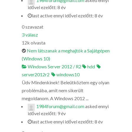
1984forum@gmail.com
asked
ennyi
idővel ezelőtt: 8 év
last active ennyi idővel ezelőtt: 8 év
0
szavazat
3
válasz
12k
olvasta
Nem látszanak a meghajtók a Sajátgépen
(Windows 10)
Windows Server 2012 / R2
hdd
server2012r2
windows10
Üdv Mindenkinek! Beleütköztem egy olyan
problémába, amit nem sikerült
megoldanom. A Windows 2012 ...
1984forum@gmail.com
asked
ennyi
idővel ezelőtt: 9 év
last active ennyi idővel ezelőtt: 8 év