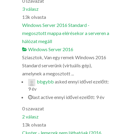
0
szavazat
3
válasz
13k
olvasta
Windows Server 2016 Standard -
megosztott mappa elérésekor a serveren a
hálózat megáll
Windows Server 2016
Sziasztok, Van egy remek Windows 2016
Standard serverünk (virtuális gép),
amelynek a megosztott ...
bbgybb
asked
ennyi idővel ezelőtt:
9 év
last active ennyi idővel ezelőtt: 9 év
0
szavazat
2
válasz
13k
olvasta
Cluster - lemezek nem láthatóak (2016