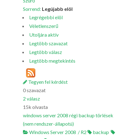
Szürő
Sorrend:
Legújabb elöl
Legrégebbi elöl
Véletlenszerű
Utoljára aktív
Legtöbb szavazat
Legtöbb válasz
Legtöbb megtekintés
Tegyen fel kérdést
0
szavazat
2
válasz
15k
olvasta
windows server 2008 régi backup törlések
(nem rendszer-állapotú)
Windows Server 2008 / R2
backup