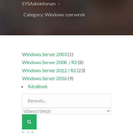
SYSAdminforum
Category: Windows szerverek
Windows Server 2003
(1)
Windows Server 2008 / R2
(8)
Windows Server 2012 / R2
(23)
Windows Server 2016
(9)
Kérdések