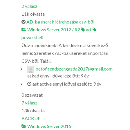
2
válasz
11k
olvasta
AD-ba userek létrehozása csv-ből
Windows Server 2012 / R2
ad
powershell
Üdv mindenkinek! A kérdésem a következő
lenne: Szeretnék AD-ba usereket importálni
CSV-ből. Talál...
petofirendszergazda2017@gmail.com
asked
ennyi idővel ezelőtt: 9 év
last active ennyi idővel ezelőtt: 9 év
0
szavazat
7
válasz
13k
olvasta
BACKUP
Windows Server 2016