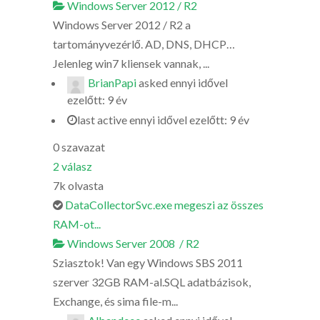
Windows Server 2012 / R2
Windows Server 2012 / R2 a
tartományvezérlő. AD, DNS, DHCP…
Jelenleg win7 kliensek vannak, ...
BrianPapi
asked
ennyi idővel
ezelőtt: 9 év
last active ennyi idővel ezelőtt: 9 év
0
szavazat
2
válasz
7k
olvasta
DataCollectorSvc.exe megeszi az összes
RAM-ot...
Windows Server 2008 / R2
Sziasztok! Van egy Windows SBS 2011
szerver 32GB RAM-al.SQL adatbázisok,
Exchange, és sima file-m...