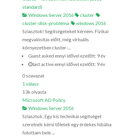
standard)
Windows Server 2016
cluster
cluster-disk-probléma
windows 2016
Sziasztok! Segítségeteket kérném. Fizikai
megvalósítás előtt, még virtuális
környezetben cluster-...
Guest
asked
ennyi idővel ezelőtt: 9 év
last active ennyi idővel ezelőtt: 9 év
0
szavazat
1
válasz
13k
olvasta
Microsoft AD Policy
Windows Server 2016
Sziasztok, Egy kis technikai segítséget
szeretnék kérni tőletek egy érdekes hibába
futottam bele ...