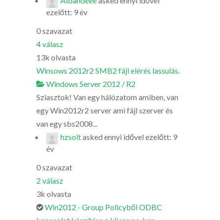
Albandeee
asked
ennyi idővel
ezelőtt: 9 év
0
szavazat
4
válasz
13k
olvasta
Winsows 2012r2 SMB2 fájl elérés lassulás.
Windows Server 2012 / R2
Sziasztok! Van egy hálózatom amiben, van
egy Win2012r2 server ami fájl szerver és
van egy sbs2008...
hzsolt
asked
ennyi idővel ezelőtt: 9
év
0
szavazat
2
válasz
3k
olvasta
Win2012 - Group Policyből ODBC