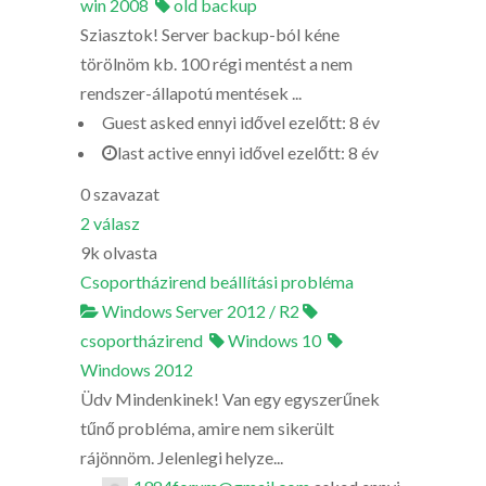
win 2008
old backup
Sziasztok! Server backup-ból kéne
törölnöm kb. 100 régi mentést a nem
rendszer-állapotú mentések ...
Guest
asked
ennyi idővel ezelőtt: 8 év
last active ennyi idővel ezelőtt: 8 év
0
szavazat
2
válasz
9k
olvasta
Csoportházirend beállítási probléma
Windows Server 2012 / R2
csoportházirend
Windows 10
Windows 2012
Üdv Mindenkinek! Van egy egyszerűnek
tűnő probléma, amire nem sikerült
rájönnöm. Jelenlegi helyze...