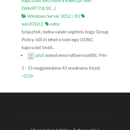
kapcsolat készítése a kliens pc-ken
(WinXP;7;8;10 ...)
Windows Server 2012 / R2
win2012r2
odbc
Sziasztok, tudna valaki segíteni, hogy Group
Policy-ből ki lehet e tolni egy ODBC
kapcsolat beáll...
pisti
asked
ennyi idővel ezelőtt: 9 év
1 - 15 megjelenítése 41 eredmény közül
«
1
2
3
»