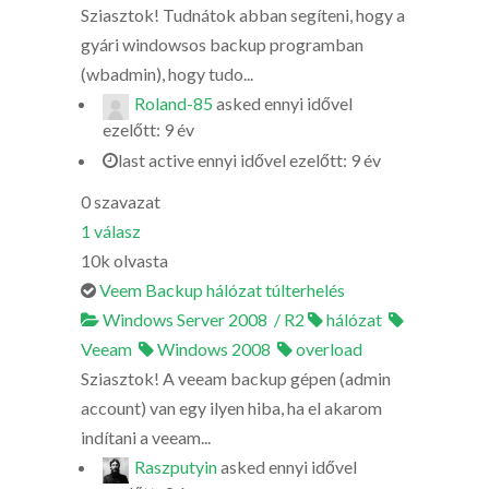
Sziasztok! Tudnátok abban segíteni, hogy a
gyári windowsos backup programban
(wbadmin), hogy tudo...
Roland-85
asked
ennyi idővel
ezelőtt: 9 év
last active ennyi idővel ezelőtt: 9 év
0
szavazat
1
válasz
10k
olvasta
Veem Backup hálózat túlterhelés
Windows Server 2008 / R2
hálózat
Veeam
Windows 2008
overload
Sziasztok! A veeam backup gépen (admin
account) van egy ilyen hiba, ha el akarom
indítani a veeam...
Raszputyin
asked
ennyi idővel