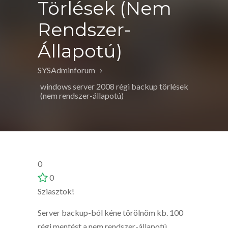
Törlések (nem
Rendszer-
Állapotú)
SYSAdminforum
windows server 2008 régi backup törlések
(nem rendszer-állapotú)
0
0
Sziasztok!
Server backup-ból kéne törölnöm kb. 100
régi mentést a nem rendszer-állapotú