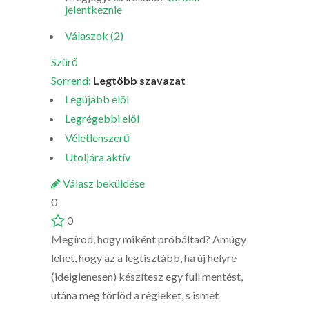
jelentkeznie
Válaszok (2)
Szürő
Sorrend:
Legtöbb szavazat
Legújabb elöl
Legrégebbi elöl
Véletlenszerű
Utoljára aktív
Válasz beküldése
0
0
Megírod, hogy miként próbáltad? Amúgy
lehet, hogy az a legtisztább, ha új helyre
(ideiglenesen) készítesz egy full mentést,
utána meg törlöd a régieket, s ismét