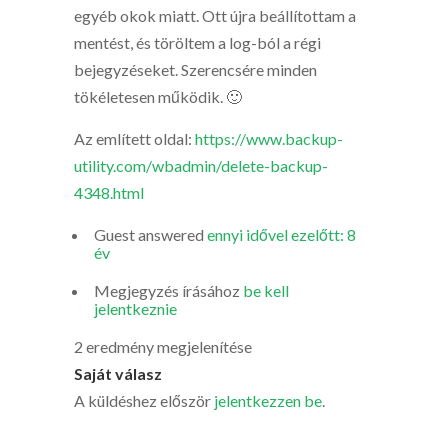
egyéb okok miatt. Ott újra beállítottam a
mentést, és töröltem a log-ból a régi
bejegyzéseket. Szerencsére minden
tökéletesen működik. 🙂
Az említett oldal:
https://www.backup-
utility.com/wbadmin/delete-backup-
4348.html
Guest
answered
ennyi idővel ezelőtt: 8
év
Megjegyzés írásához
be kell
jelentkeznie
2 eredmény megjelenítése
Saját válasz
A küldéshez először
jelentkezzen be
.