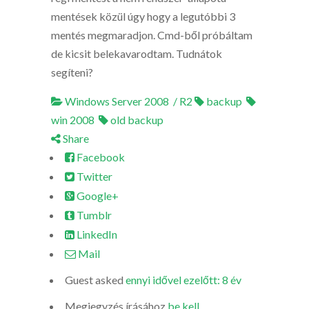
mentések közül úgy hogy a legutóbbi 3
mentés megmaradjon. Cmd-ből próbáltam
de kicsit belekavarodtam. Tudnátok
segíteni?
Windows Server 2008 / R2
backup
win 2008
old backup
Share
Facebook
Twitter
Google+
Tumblr
LinkedIn
Mail
Guest
asked
ennyi idővel ezelőtt: 8 év
Megjegyzés írásához
be kell