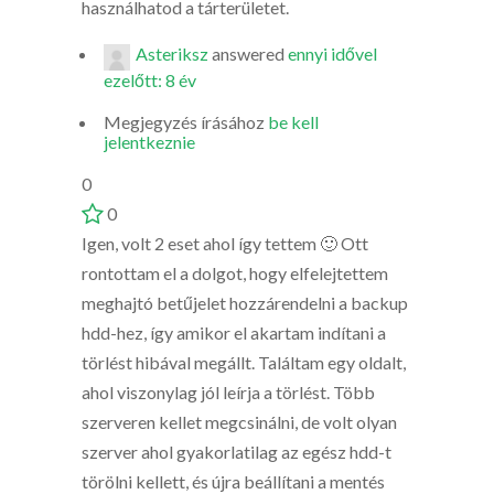
használhatod a tárterületet.
Asteriksz
answered
ennyi idővel
ezelőtt: 8 év
Megjegyzés írásához
be kell
jelentkeznie
0
0
Igen, volt 2 eset ahol így tettem 🙂 Ott
rontottam el a dolgot, hogy elfelejtettem
meghajtó betűjelet hozzárendelni a backup
hdd-hez, így amikor el akartam indítani a
törlést hibával megállt. Találtam egy oldalt,
ahol viszonylag jól leírja a törlést. Több
szerveren kellet megcsinálni, de volt olyan
szerver ahol gyakorlatilag az egész hdd-t
törölni kellett, és újra beállítani a mentés