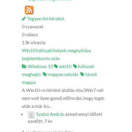
Tegyen fel kérdést
0
szavazat
0
válasz
13k
olvasta
Win10 hálózati helyek megnyitása
bejelentkezés után
Windows 10
win10
hálózati
meghajtó
mappacsatolás
távoli
mappa
A Win10-re történt átállás óta (Win7-nél
nem volt ilyen gond) előfordul, hogy login
után a már ko...
Szabó András
asked
ennyi idővel
ezelőtt: 7 év