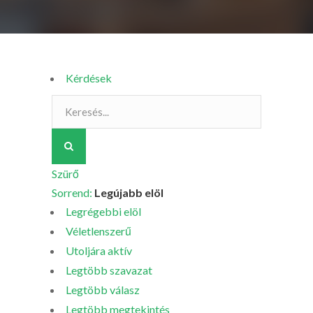
Kérdések
Szürő
Sorrend:
Legújabb elöl
Legrégebbi elöl
Véletlenszerű
Utoljára aktív
Legtöbb szavazat
Legtöbb válasz
Legtöbb megtekintés