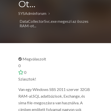
Ot...
SYSAdminforum
DataCollectorSvc.exe megeszi az összes
RAM-ot...
Megválaszolt
0
0
Sziasztok!
Van egy Windows SBS 2011 szerver 32GB
RAM-al.SQL adatbázisok, Exchange, és
sima file-megoszásra van használva. A
címben említett folyamat nagyon sok