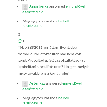
Janosberke
answered
ennyi idővel
ezelőtt: 9 év
Megjegyzés írásához
be kell
jelentkeznie
0
0
Több SBS2011-en láttam ilyent, de a
memória-korlátozás után már nem volt
gond. Próbáltad az SQL szolgáltatásokat
újraindítani a beállítás után? Ha igen, melyik
megy továbbra is a korlát fölé?
Asteriksz
answered
ennyi idővel
ezelőtt: 9 év
Megjegyzés írásához
be kell
jelentkeznie