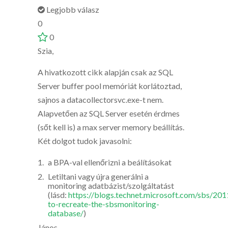
Legjobb válasz
0
0
Szia,
A hivatkozott cikk alapján csak az SQL
Server buffer pool memóriát korlátoztad,
sajnos a datacollectorsvc.exe-t nem.
Alapvetően az SQL Server esetén érdmes
(sőt kell is) a max server memory beállítás.
Két dolgot tudok javasolni:
a BPA-val ellenőrizni a beálításokat
Letiltani vagy újra generálni a
monitoring adatbázist/szolgáltatást
(lásd:
https://blogs.technet.microsoft.com/sbs/20
to-recreate-the-sbsmonitoring-
database/
)
János