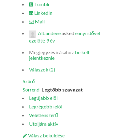
Tumblr
LinkedIn
Mail
Albandeee
asked
ennyi idővel
ezelőtt: 9 év
Megjegyzés írásához
be kell
jelentkeznie
Válaszok (2)
Szürő
Sorrend:
Legtöbb szavazat
Legújabb elöl
Legrégebbi elöl
Véletlenszerű
Utoljára aktív
Válasz beküldése