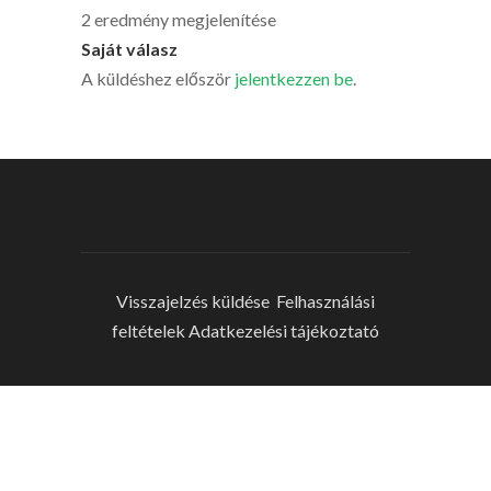
2 eredmény megjelenítése
Saját válasz
A küldéshez először
jelentkezzen be
.
Visszajelzés küldése
Felhasználási
feltételek
Adatkezelési tájékoztató