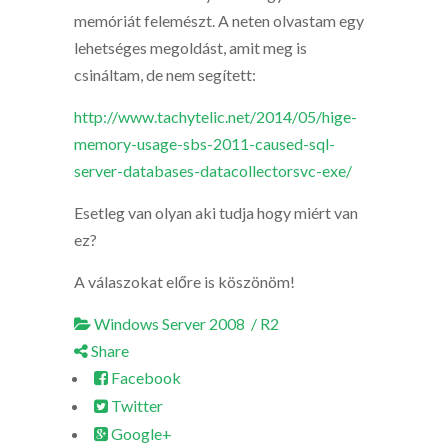
memóriát felemészt. A neten olvastam egy
lehetséges megoldást, amit meg is
csináltam, de nem segített:
http://www.tachytelic.net/2014/05/hige-
memory-usage-sbs-2011-caused-sql-
server-databases-datacollectorsvc-exe/
Esetleg van olyan aki tudja hogy miért van
ez?
A válaszokat előre is köszönöm!
Windows Server 2008 / R2
Share
Facebook
Twitter
Google+