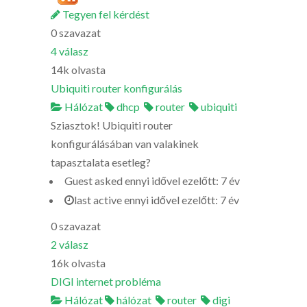
Tegyen fel kérdést
0
szavazat
4
válasz
14k
olvasta
Ubiquiti router konfigurálás
Hálózat
dhcp
router
ubiquiti
Sziasztok! Ubiquiti router
konfigurálásában van valakinek
tapasztalata esetleg?
Guest
asked
ennyi idővel ezelőtt: 7 év
last active ennyi idővel ezelőtt: 7 év
0
szavazat
2
válasz
16k
olvasta
DIGI internet probléma
Hálózat
hálózat
router
digi