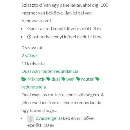
Sziasztok! Van egy panellakás, ahol digi 100
internet van bekötve. (lan kábel van
behozva a szol...
Guest
asked
ennyi idővel ezelőtt: 8 év
last active ennyi idővel ezelőtt: 8 év
0
szavazat
2
válasz
11k
olvasta
Dual wan router redundancia
Mikrotik
dual
wan
router
redundancia
Dual Wan-os routerre lenne szükségem. A
jelen esetben fontos lenne a redundancia,
úgy tudom, hogy...
ovacsergel
asked
ennyi idővel
ezelőtt: 10 év