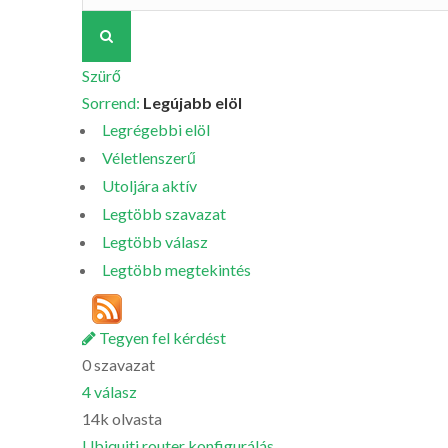
Szürő
Sorrend:
Legújabb elöl
Legrégebbi elöl
Véletlenszerű
Utoljára aktív
Legtöbb szavazat
Legtöbb válasz
Legtöbb megtekintés
Tegyen fel kérdést
0
szavazat
4
válasz
14k
olvasta
Ubiquiti router konfigurálás