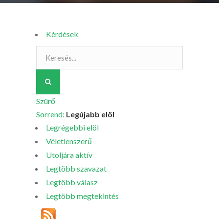
Kérdések
Szürő
Sorrend:
Legújabb elöl
Legrégebbi elöl
Véletlenszerű
Utoljára aktív
Legtöbb szavazat
Legtöbb válasz
Legtöbb megtekintés