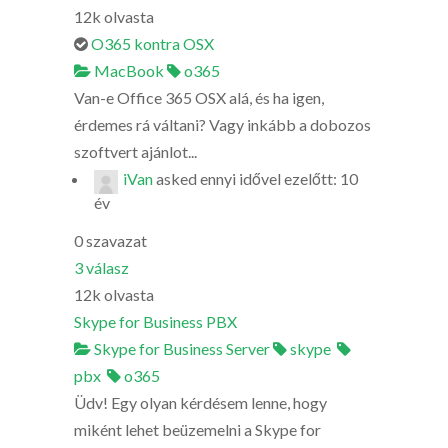
12k
olvasta
O365 kontra OSX
MacBook
o365
Van-e Office 365 OSX alá, és ha igen,
érdemes rá váltani? Vagy inkább a dobozos
szoftvert ajánlot...
iVan
asked
ennyi idővel ezelőtt: 10
év
0
szavazat
3
válasz
12k
olvasta
Skype for Business PBX
Skype for Business Server
skype
pbx
o365
Üdv! Egy olyan kérdésem lenne, hogy
miként lehet beüzemelni a Skype for