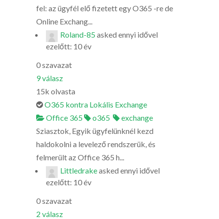
fel: az ügyfél elő fizetett egy O365 -re de
Online Exchang...
Roland-85
asked
ennyi idővel
ezelőtt: 10 év
0
szavazat
9
válasz
15k
olvasta
O365 kontra Lokális Exchange
Office 365
o365
exchange
Sziasztok, Egyik ügyfelünknél kezd
haldokolni a levelező rendszerük, és
felmerült az Office 365 h...
Littledrake
asked
ennyi idővel
ezelőtt: 10 év
0
szavazat
2
válasz