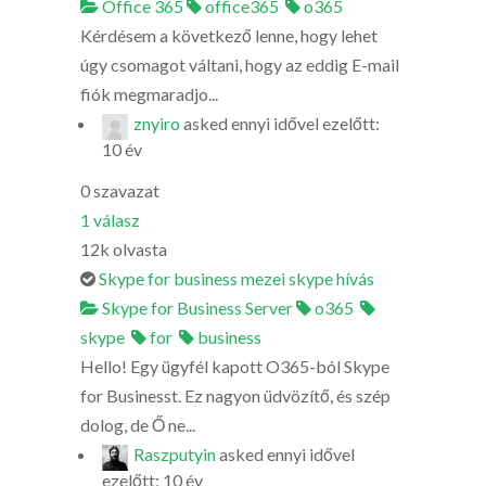
Office 365
office365
o365
Kérdésem a következő lenne, hogy lehet
úgy csomagot váltani, hogy az eddig E-mail
fiók megmaradjo...
znyiro
asked
ennyi idővel ezelőtt:
10 év
0
szavazat
1
válasz
12k
olvasta
Skype for business mezei skype hívás
Skype for Business Server
o365
skype
for
business
Hello! Egy ügyfél kapott O365-ból Skype
for Businesst. Ez nagyon üdvözítő, és szép
dolog, de Ő ne...
Raszputyin
asked
ennyi idővel
ezelőtt: 10 év