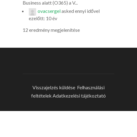
Business alatt (O365) a V...
ovacsergel
asked
ennyi idővel
ezelőtt: 10 év
12 eredmény megjelenítése
Visszajelzés küldése
Felhasználási
feltételek
Adatkezelési tájékoztató