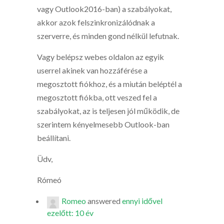
vagy Outlook2016-ban) a szabályokat,
akkor azok felszinkronizálódnak a
szerverre, és minden gond nélkül lefutnak.
Vagy belépsz webes oldalon az egyik
userrel akinek van hozzáférése a
megosztott fiókhoz, és a miután beléptél a
megosztott fiókba, ott veszed fel a
szabályokat, az is teljesen jól működik, de
szerintem kényelmesebb Outlook-ban
beállítani.
Üdv,
Rómeó
Romeo
answered
ennyi idővel
ezelőtt: 10 év