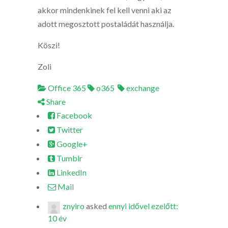
akkor mindenkinek fel kell venni aki az
adott megosztott postaládát használja.
Köszi!
Zoli
Office 365
o365
exchange
Share
Facebook
Twitter
Google+
Tumblr
LinkedIn
Mail
znyiro
asked
ennyi idővel ezelőtt:
10 év