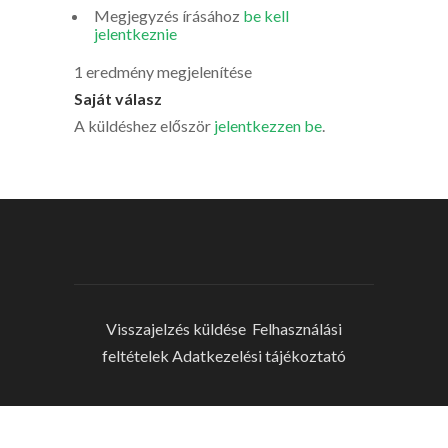
Megjegyzés írásához
be kell
jelentkeznie
1 eredmény megjelenítése
Saját válasz
A küldéshez először
jelentkezzen be
.
Visszajelzés küldése
Felhasználási
feltételek
Adatkezelési tájékoztató