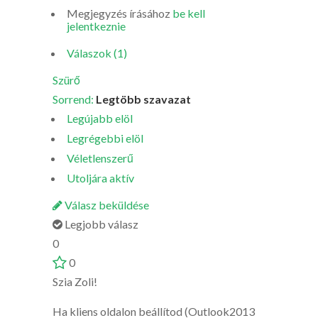
Megjegyzés írásához
be kell
jelentkeznie
Válaszok (1)
Szürő
Sorrend:
Legtöbb szavazat
Legújabb elöl
Legrégebbi elöl
Véletlenszerű
Utoljára aktív
Válasz beküldése
Legjobb válasz
0
0
Szia Zoli!
Ha kliens oldalon beállítod (Outlook2013