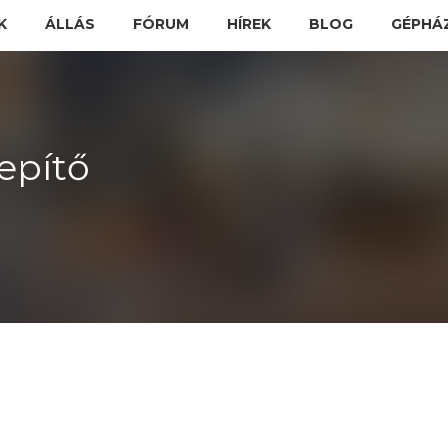
K
ÁLLÁS
FÓRUM
HÍREK
BLOG
GÉPHÁ
lepítő