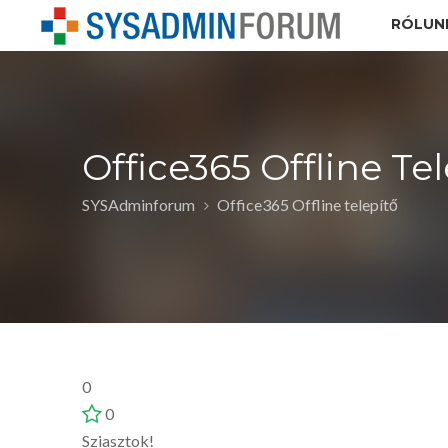
RÓLUN
Office365 Offline Te
SYSAdminforum
Office365 Offline telepítő
0
0
Sziasztok!