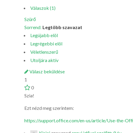
Válaszok (1)
Szürő
Sorrend:
Legtöbb szavazat
Legújabb elöl
Legrégebbi elöl
Véletlenszerű
Utoljára aktív
Válasz beküldése
1
0
Szia!
Ezt nézd meg szerintem:
https://support.office.com/en-us/article/Use-the-O
Kisjaj
answered
ennyi idővel ezelőtt: 9 év