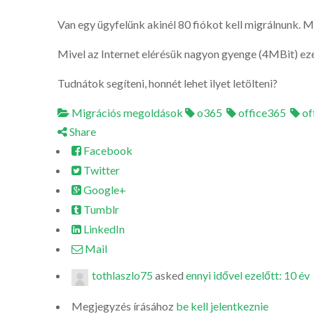
Van egy ügyfelünk akinél 80 fiókot kell migrálnunk. M
Mivel az Internet elérésük nagyon gyenge (4MBit) ezé
Tudnátok segíteni, honnét lehet ilyet letölteni?
Migrációs megoldások
o365
office365
of
Share
Facebook
Twitter
Google+
Tumblr
LinkedIn
Mail
tothlaszlo75
asked
ennyi idővel ezelőtt: 10 év
Megjegyzés írásához
be kell jelentkeznie