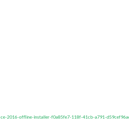
ffice-2016-offline-installer-f0a85fe7-118f-41cb-a791-d59cef96