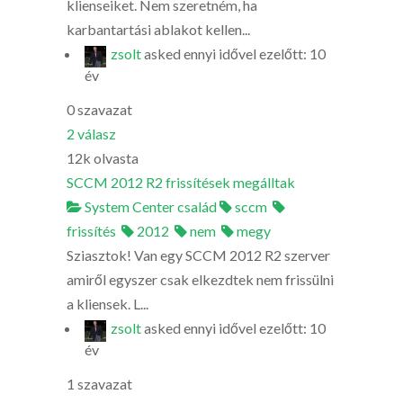
klienseiket. Nem szeretném, ha
karbantartási ablakot kellen...
zsolt
asked
ennyi idővel ezelőtt: 10
év
0
szavazat
2
válasz
12k
olvasta
SCCM 2012 R2 frissítések megálltak
System Center család
sccm
frissítés
2012
nem
megy
Sziasztok! Van egy SCCM 2012 R2 szerver
amiről egyszer csak elkezdtek nem frissülni
a kliensek. L...
zsolt
asked
ennyi idővel ezelőtt: 10
év
1
szavazat