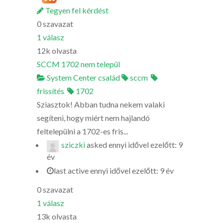
Tegyen fel kérdést
0
szavazat
1
válasz
12k
olvasta
SCCM 1702 nem települ
System Center család
sccm
frissítés
1702
Sziasztok! Abban tudna nekem valaki
segíteni, hogy miért nem hajlandó
feltelepülni a 1702-es fris...
sziczki
asked
ennyi idővel ezelőtt: 9
év
last active ennyi idővel ezelőtt: 9 év
0
szavazat
1
válasz
13k
olvasta