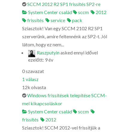
SCCM 2012 R2 SP1 frissítés SP2-re
System Center család
sccm
2012
frissítés
service
pack
Sziasztok! Van egy SCCM 2102 R2 SP1
szerverünk, amire feltennénk az SP2-t. Jól
látom, hogy ez nem...
Raszputyin
asked
ennyi idővel
ezelőtt: 9 év
0
szavazat
1
válasz
12k
olvasta
Windows frissítések telepítése SCCM-
mel kikapcsoláskor
System Center család
sccm
frissítés
2012
Sziasztok! SCCM 2012-vel frissítjük a