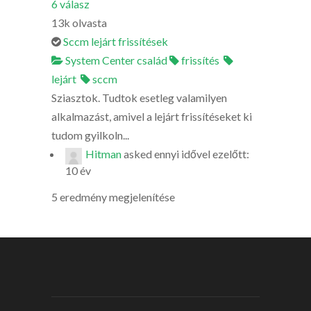
6
válasz
13k
olvasta
Sccm lejárt frissítések
System Center család
frissítés
lejárt
sccm
Sziasztok. Tudtok esetleg valamilyen
alkalmazást, amivel a lejárt frissítéseket ki
tudom gyilkoln...
Hitman
asked
ennyi idővel ezelőtt:
10 év
5 eredmény megjelenítése