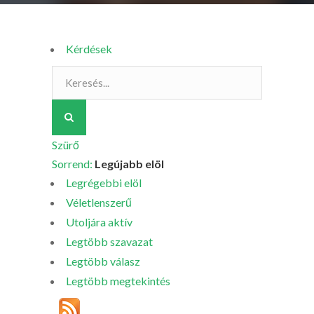
Kérdések
Szürő
Sorrend:
Legújabb elöl
Legrégebbi elöl
Véletlenszerű
Utoljára aktív
Legtöbb szavazat
Legtöbb válasz
Legtöbb megtekintés