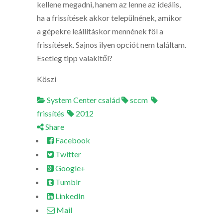
kellene megadni, hanem az lenne az ideális,
ha a frissítések akkor települnének, amikor
a gépekre leállításkor mennének föl a
frissítések. Sajnos ilyen opciót nem találtam.
Esetleg tipp valakitől?
Köszi
System Center család
sccm
frissítés
2012
Share
Facebook
Twitter
Google+
Tumblr
LinkedIn
Mail