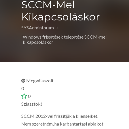
SCCM-Mel
Kikapcsoláskor
SYSAdminforum
Windows frissítések telepítése SCCM-mel
kikapcsoláskor
Megválaszolt
0
0
Sziasztok!
SCCM 2012-vel frissítjük a klienseiket.
Nem szeretném, ha karbantartási ablakot