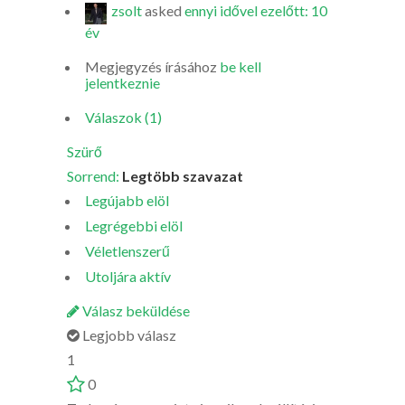
zsolt
asked
ennyi idővel ezelőtt: 10
év
Megjegyzés írásához
be kell
jelentkeznie
Válaszok (1)
Szürő
Sorrend:
Legtöbb szavazat
Legújabb elöl
Legrégebbi elöl
Véletlenszerű
Utoljára aktív
Válasz beküldése
Legjobb válasz
1
0