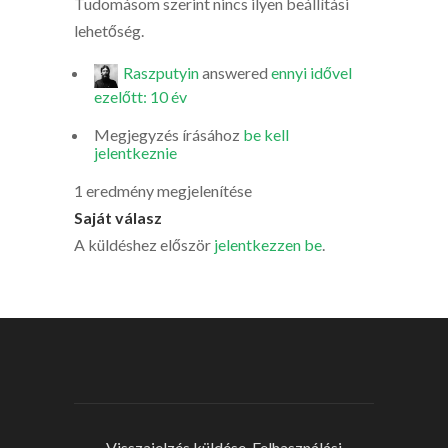
Tudomásom szerint nincs ilyen beállítási
lehetőség.
Raszputyin
answered
ennyi idővel
ezelőtt: 10 év
Megjegyzés írásához
be kell
jelentkeznie
1 eredmény megjelenítése
Saját válasz
A küldéshez először
jelentkezzen be
.
Visszajelzés küldése
Felhasználási