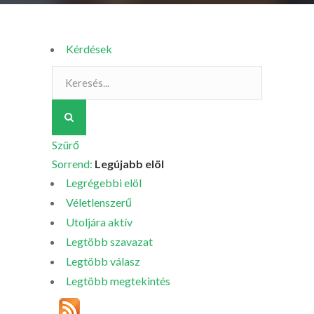
Kérdések
Szürő
Sorrend:
Legújabb elöl
Legrégebbi elöl
Véletlenszerű
Utoljára aktív
Legtöbb szavazat
Legtöbb válasz
Legtöbb megtekintés