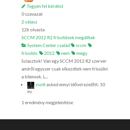
Tegyen fel kérdést
0
szavazat
2
válasz
12k
olvasta
SCCM 2012 R2 frissítések megálltak
System Center család
sccm
frissítés
2012
nem
megy
Sziasztok! Van egy SCCM 2012 R2 szerver
amiről egyszer csak elkezdtek nem frissülni
a kliensek. L...
zsolt
asked
ennyi idővel ezelőtt: 10
év
1 eredmény megjelenítése