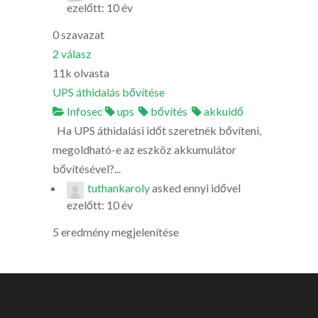
ezelőtt: 10 év
0
szavazat
2
válasz
11k
olvasta
UPS áthidalás bővítése
Infosec
ups
bővítés
akkuidő
Ha UPS áthidalási időt szeretnék bővíteni,
megoldható-e az eszköz akkumulátor
bővítésével?...
tuthankaroly
asked
ennyi idővel
ezelőtt: 10 év
5 eredmény megjelenítése