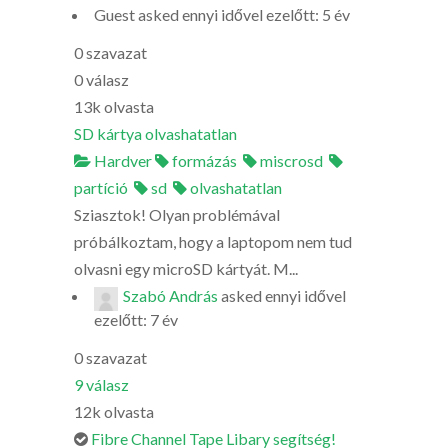
Guest
asked
ennyi idővel ezelőtt: 5 év
0
szavazat
0
válasz
13k
olvasta
SD kártya olvashatatlan
Hardver
formázás
miscrosd
partíció
sd
olvashatatlan
Sziasztok! Olyan problémával
próbálkoztam, hogy a laptopom nem tud
olvasni egy microSD kártyát. M...
Szabó András
asked
ennyi idővel
ezelőtt: 7 év
0
szavazat
9
válasz
12k
olvasta
Fibre Channel Tape Libary segítség!