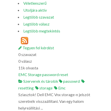
Véletlenszerű
Utoljára aktív
Legtöbb szavazat
Legtöbb válasz
Legtöbb megtekintés
Tegyen fel kérdést
0
szavazat
0
válasz
11k
olvasta
EMC Storage password reset
Szerverek és tárolók
passowrd
resetting
storage
Emc
Sziasztok! Dell EMC Vnx storage-n jelszót
szeretnék visszaállítani. Van egy halom
helyreállítási ...