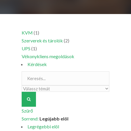
KVM
(1)
Szerverek és tárolók
(2)
UPS
(1)
Vékonykliens megoldások
Kérdések
Szürő
Sorrend:
Legújabb elöl
Legrégebbi elöl