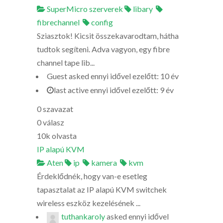
SuperMicro szerverek
libary
fibrechannel
config
Sziasztok! Kicsit összekavarodtam, hátha
tudtok segíteni. Adva vagyon, egy fibre
channel tape lib...
Guest
asked
ennyi idővel ezelőtt: 10 év
last active ennyi idővel ezelőtt: 9 év
0
szavazat
0
válasz
10k
olvasta
IP alapú KVM
Aten
ip
kamera
kvm
Érdeklődnék, hogy van-e esetleg
tapasztalat az IP alapú KVM switchek
wireless eszköz kezelésének ...
tuthankaroly
asked
ennyi idővel