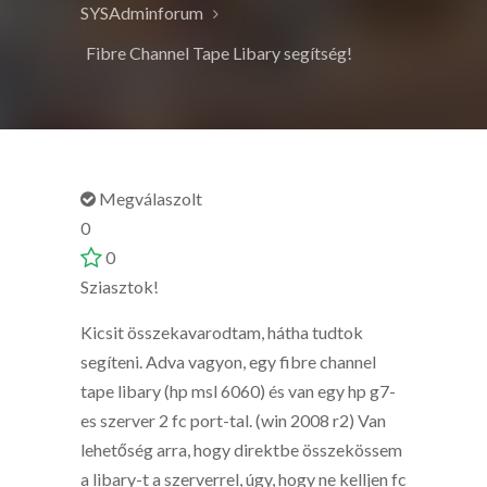
SYSAdminforum
Fibre Channel Tape Libary segítség!
Megválaszolt
0
0
Sziasztok!
Kicsit összekavarodtam, hátha tudtok
segíteni. Adva vagyon, egy fibre channel
tape libary (hp msl 6060) és van egy hp g7-
es szerver 2 fc port-tal. (win 2008 r2) Van
lehetőség arra, hogy direktbe összekössem
a libary-t a szerverrel, úgy, hogy ne kelljen fc