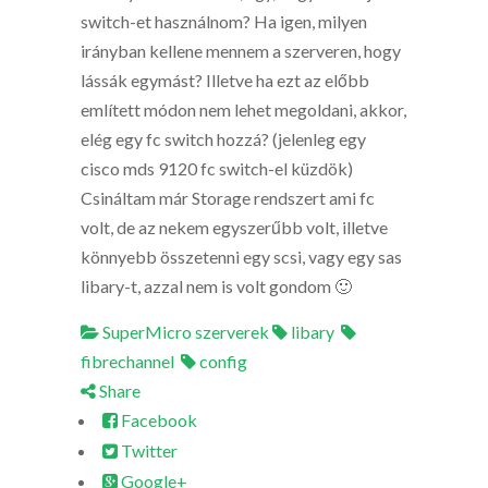
switch-et használnom? Ha igen, milyen
irányban kellene mennem a szerveren, hogy
lássák egymást? Illetve ha ezt az előbb
említett módon nem lehet megoldani, akkor,
elég egy fc switch hozzá? (jelenleg egy
cisco mds 9120 fc switch-el küzdök)
Csináltam már Storage rendszert ami fc
volt, de az nekem egyszerűbb volt, illetve
könnyebb összetenni egy scsi, vagy egy sas
libary-t, azzal nem is volt gondom 🙂
SuperMicro szerverek
libary
fibrechannel
config
Share
Facebook
Twitter
Google+