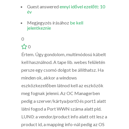
Guest
answered
ennyi idővel ezelőtt: 10
év
Megjegyzés írásához
be kell
jelentkeznie
0
0
Értem. Úgy gondolom, multimódosú kábelt
kell használnod. A tape lib. webes felületén
persze egy csomó dolgot be állíthatsz. Ha
minden ok, akkor a windows
eszközkezelőben látnod kell az eszközök
meg fognak jelenni. Az OC Managerben
pedig a szerver/kártya/port0 és port1 alatt
látni fogod a Port WWN száma alatt pld.
LUN0: a vendor/product info alatt ott lesz a
product id, a mapping info-nál pedig az OS