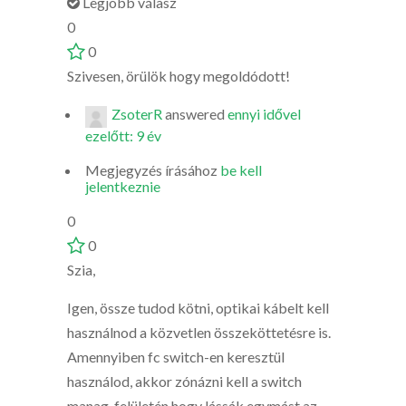
Legjobb válasz
0
0
Szivesen, örülök hogy megoldódott!
ZsoterR
answered
ennyi idővel
ezelőtt: 9 év
Megjegyzés írásához
be kell
jelentkeznie
0
0
Szia,
Igen, össze tudod kötni, optikai kábelt kell
használnod a közvetlen összeköttetésre is.
Amennyiben fc switch-en keresztül
használod, akkor zónázni kell a switch
manag. felületén hogy lássák egymást az