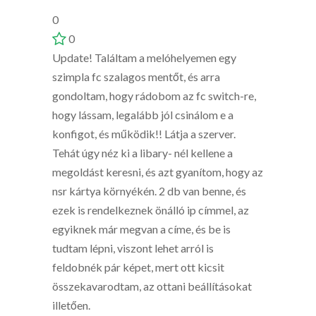
0
0
Update! Találtam a melóhelyemen egy
szimpla fc szalagos mentőt, és arra
gondoltam, hogy rádobom az fc switch-re,
hogy lássam, legalább jól csinálom e a
konfigot, és működik!! Látja a szerver.
Tehát úgy néz ki a libary- nél kellene a
megoldást keresni, és azt gyanítom, hogy az
nsr kártya környékén. 2 db van benne, és
ezek is rendelkeznek önálló ip címmel, az
egyiknek már megvan a címe, és be is
tudtam lépni, viszont lehet arról is
feldobnék pár képet, mert ott kicsit
összekavarodtam, az ottani beállításokat
illetően.