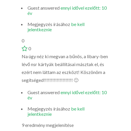
Guest
answered
ennyi idővel ezelőtt: 10
év
Megjegyzés írásához
be kell
jelentkeznie
0
0
Na úgy néz ki megvan a bűnös, a libary-ben
lévő nsr kártyák beállításai másztak el, és
ezért nem láttam az eszközt! Köszönöm a
segítséged!!!!!!!!!!!!!!!!!!!! 🙂
Guest
answered
ennyi idővel ezelőtt: 10
év
Megjegyzés írásához
be kell
jelentkeznie
9 eredmény megjelenítése