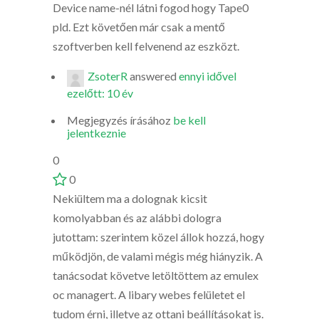
Device name-nél látni fogod hogy Tape0
pld. Ezt követően már csak a mentő
szoftverben kell felvenend az eszközt.
ZsoterR
answered
ennyi idővel
ezelőtt: 10 év
Megjegyzés írásához
be kell
jelentkeznie
0
0
Nekiültem ma a dolognak kicsit
komolyabban és az alábbi dologra
jutottam: szerintem közel állok hozzá, hogy
működjön, de valami mégis még hiányzik. A
tanácsodat követve letöltöttem az emulex
oc managert. A libary webes felületet el
tudom érni, illetve az ottani beállításokat is.