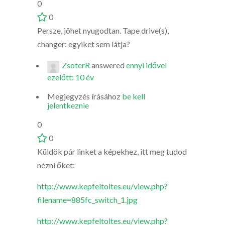
0
0
Persze, jöhet nyugodtan. Tape drive(s),
changer: egyiket sem látja?
ZsoterR
answered
ennyi idővel
ezelőtt: 10 év
Megjegyzés írásához
be kell
jelentkeznie
0
0
Küldök pár linket a képekhez, itt meg tudod
nézni őket:
http://www.kepfeltoltes.eu/view.php?
filename=885fc_switch_1.jpg
http://www.kepfeltoltes.eu/view.php?