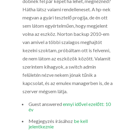
dobnék fel pár képet ha lehet, megnéznéd?
Hátha látsz valami rendelleneset. A hp-nek
megvan a gyári tesztelő progija, de én ott
sem látom egyértelműen, hogy megjelent
volna az eszköz. Norton backup 2010-em
van amivel a többi szalagos meghajtót
kezelni szoktam, próbáltam ott is felvenni,
de nem látom az eszközök között. Valamit
szerintem kihagyok, a switch admin
felületén nézve nekem jónak tűnik a
kapcsolat, és az emulex managerben is, de a
szerver mégsem látja.
Guest
answered
ennyi idővel ezelőtt: 10
év
Megjegyzés írásához
be kell
jelentkeznie