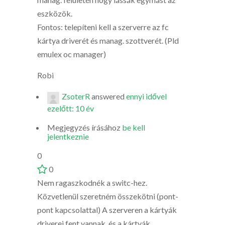
eszközök.
Fontos: telepíteni kell a szerverre az fc
kártya driverét és manag. szottverét. (Pld
emulex oc manager)
Robi
ZsoterR
answered
ennyi idővel
ezelőtt: 10 év
Megjegyzés írásához
be kell
jelentkeznie
0
0
Nem ragaszkodnék a switc-hez.
Közvetlenül szeretném összekötni (pont-
pont kapcsolattal) A szerveren a kártyák
driverei fent vannak, és a kártyák