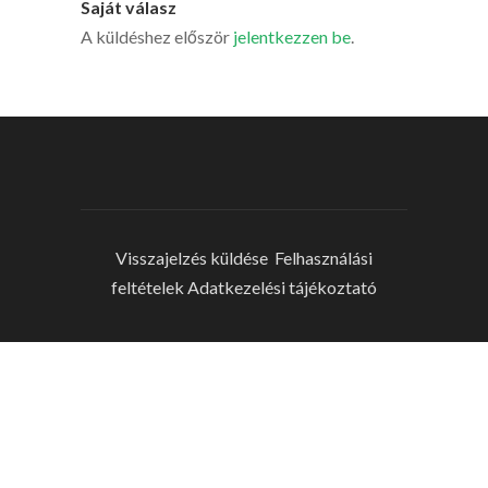
Saját válasz
A küldéshez először
jelentkezzen be
.
Visszajelzés küldése
Felhasználási
feltételek
Adatkezelési tájékoztató