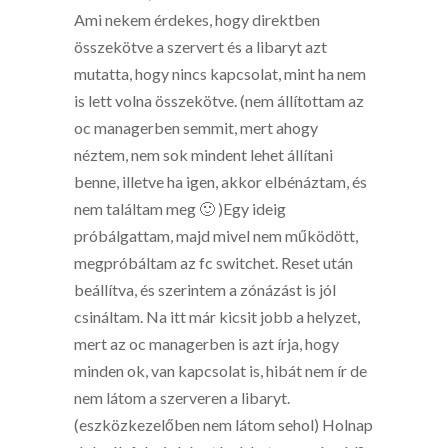
Ami nekem érdekes, hogy direktben
összekötve a szervert és a libaryt azt
mutatta, hogy nincs kapcsolat, mint ha nem
is lett volna összekötve. (nem állítottam az
oc managerben semmit, mert ahogy
néztem, nem sok mindent lehet állítani
benne, illetve ha igen, akkor elbénáztam, és
nem találtam meg 🙂 )Egy ideig
próbálgattam, majd mivel nem működött,
megpróbáltam az fc switchet. Reset után
beállítva, és szerintem a zónázást is jól
csináltam. Na itt már kicsit jobb a helyzet,
mert az oc managerben is azt írja, hogy
minden ok, van kapcsolat is, hibát nem ír de
nem látom a szerveren a libaryt.
(eszközkezelőben nem látom sehol) Holnap