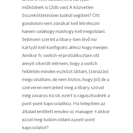
működnek is (2db van) A közvetlen
összeköttetésben tudnál segíteni? Ott
gondolom nem zónákat kell létrehozni
hanem valahogy máshogy kell megoldani.
Sejtésem szerint a libary-ben lévő nsr
kártyát kell konfigolni, ahhoz hogy menjen.
Amikor fc switch-el próbálkoztam ott
annyit sikerült elérnem, hogy a switch
felületén minden eszközt láttam, (zónázást
megcsináltam, de nem biztos, hogy jól) de a
szerveren nem jelent meg a libary, szóval
még zavaros kicsit, ezért is ragaszkodnék a
pont-pont kapcsolathoz. Ha telepítem az
általad említett
emulex oc manager-t akkor
azzal meg tudom oldani a pont-pont
kapcsolatot?