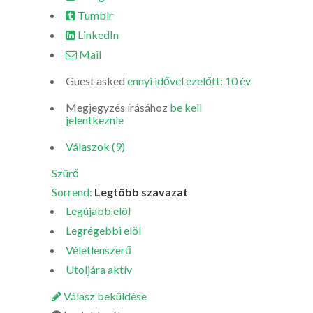
Tumblr
LinkedIn
Mail
Guest
asked
ennyi idővel ezelőtt: 10 év
Megjegyzés írásához
be kell
jelentkeznie
Válaszok (9)
Szürő
Sorrend:
Legtöbb szavazat
Legújabb elöl
Legrégebbi elöl
Véletlenszerű
Utoljára aktív
Válasz beküldése