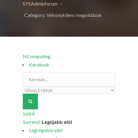
SYSAdminforum
Category: Vékonykliens megoldások
NComputing
Kérdések
Szürő
Sorrend:
Legújabb elöl
Legrégebbi elöl