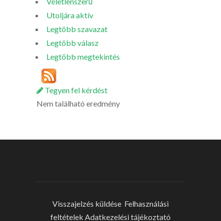
Véletlenszerű
Utoljára aktív
Legtöbb szavazat
Legtöbb válasz
Legtöbb megtekintés
Tegyen fel kérdést
Nem található eredmény
Visszajelzés küldése
Felhasználási
feltételek
Adatkezelési tájékoztató