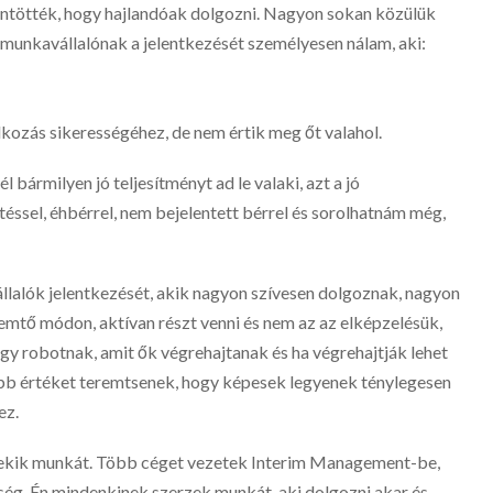
öntötték, hogy hajlandóak dolgozni. Nagyon sokan közülük
n munkavállalónak a jelentkezését személyesen nálam, aki:
alkozás sikerességéhez, de nem értik meg őt valahol.
l bármilyen jó teljesítményt ad le valaki, azt a jó
téssel, éhbérrel, nem bejelentett bérrel és sorolhatnám még,
lalók jelentkezését, akik nagyon szívesen dolgoznak, nagyon
emtő módon, aktívan részt venni és nem az az elképzelésük,
gy robotnak, amit ők végrehajtanak és ha végrehajtják lehet
több értéket teremtsenek, hogy képesek legyenek ténylegesen
ez.
 nekik munkát. Több céget vezetek Interim Management-be,
ég. Én mindenkinek szerzek munkát, aki dolgozni akar és