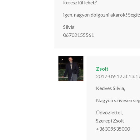
keresztül lehet?
igen, nagyon dolgozni akarok! Segí
Silvia
06702155561
Zsolt
2017-09-12 at 13:1
Kedves Silvia,
Nagyon szívesen seg
Üdvözlettel,
Szerepi Zsolt
+36309535000