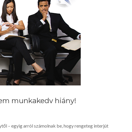
em munkakedv hiány!
ől – egyig arról számolnak be, hogy rengeteg interjút