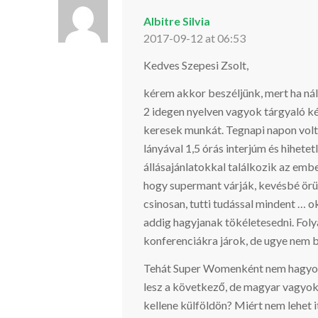
Albitre Silvia
2017-09-12 at 06:53
Kedves Szepesi Zsolt,
kérem akkor beszéljünk, mert ha ná
2 idegen nyelven vagyok tárgyaló k
keresek munkát. Tegnapi napon volt 
lányával 1,5 órás interjúm és hihete
állásajánlatokkal találkozik az emb
hogy supermant várják, kevésbé örü
csinosan, tutti tudással mindent … o
addig hagyjanak tökéletesedni. Fol
konferenciákra járok, de ugye nem b
Tehát Super Womenként nem hagyom 
lesz a következő, de magyar vagyok
kellene külföldön? Miért nem lehet 