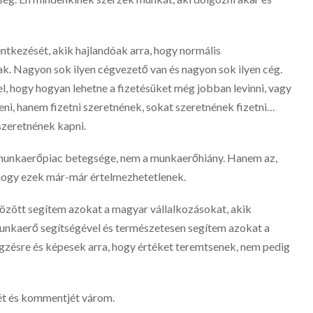
tkezését, akik hajlandóak arra, hogy normális
 Nagyon sok ilyen cégvezető van és nagyon sok ilyen cég.
l, hogy hogyan lehetne a fizetésüket még jobban levinni, vagy
eni, hanem fizetni szeretnének, sokat szeretnének fizetni…
szeretnének kapni.
r munkaerőpiac betegsége, nem a munkaerőhiány. Hanem az,
ogy ezek már-már értelmezhetetlenek.
ött segítem azokat a magyar vállalkozásokat, akik
unkaerő segítségével és természetesen segítem azokat a
zésre és képesek arra, hogy értéket teremtsenek, nem pedig
ét és kommentjét várom.