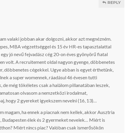
REPLY
lam valaki jobban akar dolgozni, akkor azt megnézném.
épes, MBA végzettséggel és 15 év HR-es tapasztalattal
egy jó nevű fejvadász cég 20-on éves gyönyörű fiatal
tlen volt. A recruitement oldal nagyon gyenge, döbbenetes
er, döbbenetes cégekkel. Ugye abban is egyet érthetünk,
lnek a super womennek, ráadásul 46 évesen tutti
k, de még tökéletes csak a halálom pillanatában leszek,
yamatosan olvasom a nemzetközi irodalmat,
aj, hogy 2 gyereket igyekszem nevelni (16, 13)…
magam, ha ennek a piacnak nem kellek, akkor Ausztria
, Budapesten élek és 2 gyermeket nevelek… Miért is
itthon? Miért nincs piac? Valóban csak ismerősökön