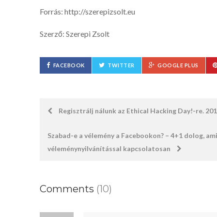
Forrás: http://szerepizsolt.eu
Szerző: Szerepi Zsolt
FACEBOOK
TWITTER
GOOGLE PLUS
Post
Regisztrálj nálunk az Ethical Hacking Day!-re. 201
navigation
Szabad-e a vélemény a Facebookon? – 4+1 dolog, amit
véleménynyilvánítással kapcsolatosan
Comments
(10)