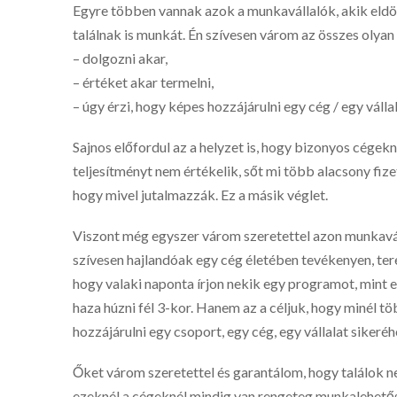
Egyre többen vannak azok a munkavállalók, akik eld
találnak is munkát. Én szívesen várom az összes olya
– dolgozni akar,
– értéket akar termelni,
– úgy érzi, hogy képes hozzájárulni egy cég / egy váll
Sajnos előfordul az a helyzet is, hogy bizonyos cégekné
teljesítményt nem értékelik, sőt mi több alacsony fize
hogy mivel jutalmazzák. Ez a másik véglet.
Viszont még egyszer várom szeretettel azon munkavál
szívesen hajlandóak egy cég életében tevékenyen, ter
hogy valaki naponta írjon nekik egy programot, mint e
haza húzni fél 3-kor. Hanem az a céljuk, hogy minél 
hozzájárulni egy csoport, egy cég, egy vállalat sikeréh
Őket várom szeretettel és garantálom, hogy találok
ezeknél a cégeknél mindig van rengeteg munkalehetős