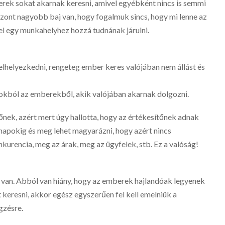
berek sokat akarnak keresni, amivel egyébként nincs is semmi
iszont nagyobb baj van, hogy fogalmuk sincs, hogy mi lenne az
el egy munkahelyhez hozzá tudnának járulni.
lhelyezkedni, rengeteg ember keres valójában nem állást és
zokból az emberekből, akik valójában akarnak dolgozni.
őnek, azért mert úgy hallotta, hogy az értékesítőnek adnak
hónapokig és meg lehet magyarázni, hogy azért nincs
nkurencia, meg az árak, meg az ügyfelek, stb. Ez a valóság!
an. Abból van hiány, hogy az emberek hajlandóak legyenek
keresni, akkor egész egyszerűen fel kell emelniük a
gzésre.