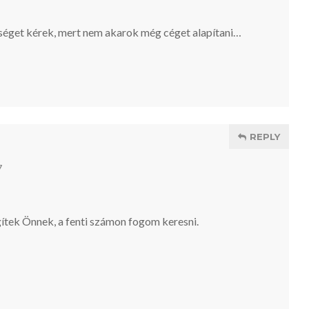
tséget kérek, mert nem akarok még céget alapítani…
REPLY
7
ítek Önnek, a fenti számon fogom keresni.