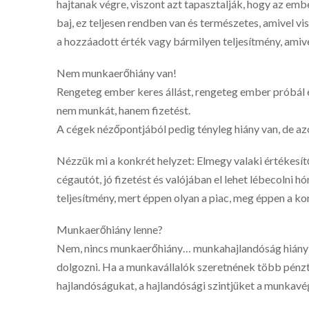
hajtanak végre, viszont azt tapasztalják, hogy az em
baj, ez teljesen rendben van és természetes, amivel v
a hozzáadott érték vagy bármilyen teljesítmény, amiv
Nem munkaerőhiány van!
Rengeteg ember keres állást, rengeteg ember próbál e
nem munkát, hanem fizetést.
A cégek nézőpontjából pedig tényleg hiány van, de a
Nézzük mi a konkrét helyzet: Elmegy valaki értékesít
cégautót, jó fizetést és valójában el lehet lébecolni 
teljesítmény, mert éppen olyan a piac, meg éppen a ko
Munkaerőhiány lenne?
Nem, nincs munkaerőhiány… munkahajlandóság hiány v
dolgozni. Ha a munkavállalók szeretnének több pénzt 
hajlandóságukat, a hajlandósági szintjüket a munkavé