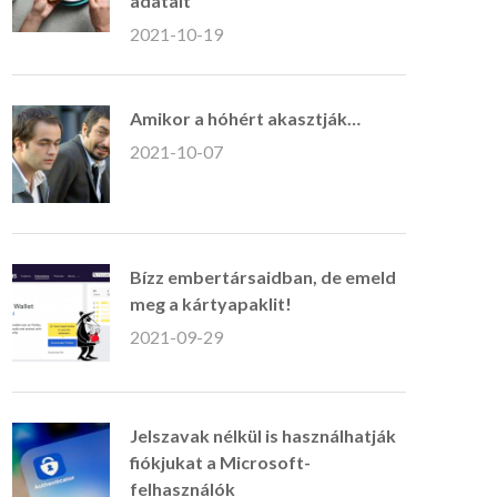
adatait
2021-10-19
Amikor a hóhért akasztják…
2021-10-07
Bízz embertársaidban, de emeld
meg a kártyapaklit!
2021-09-29
Jelszavak nélkül is használhatják
fiókjukat a Microsoft-
felhasználók