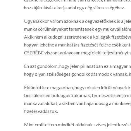
hozzájárulását akarja adni egy cég sikerességéhez.
Ugyanakkor várom azoknak a cégvezetőknek is a jelen
munkakörülményeket teremtsenek egy mukavállalónak.
Akik nem alkudozni szeretnének a kollégák fizetéséve
hogyan lehetne a munkatárs fizetését felére csökkent
CSERÉBE viszont arányosan megfelelő teljesítményt 
Én azt gondolom, hogy jelen pillanatban ez a magya
hogy olyan szélsőséges gondolkodásmódok vannak, h
Eldöntöttem magamban, hogy minden körülmények köz
becsületesen boldogulni akarnak, természetesen jó m
munkavállalókat, akikben van hajlandóság a munkavég
fizetésvadászok.
Mint említettem mindkét oldalnak szíves jelentkezés