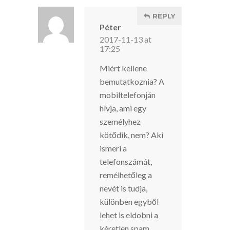
REPLY
Péter
2017-11-13 at
17:25
Miért kellene
bemutatkoznia? A
mobiltelefonján
hívja, ami egy
személyhez
kötődik, nem? Aki
ismeri a
telefonszámát,
remélhetőleg a
nevét is tudja,
különben egyből
lehet is eldobni a
kéretlen spam