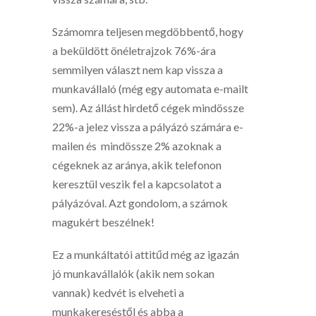
Számomra teljesen megdöbbentő, hogy
a beküldött önéletrajzok 76%-ára
semmilyen választ nem kap vissza a
munkavállaló (még egy automata e-mailt
sem). Az állást hirdető cégek mindössze
22%-a jelez vissza a pályázó számára e-
mailen és mindössze 2% azoknak a
cégeknek az aránya, akik telefonon
keresztül veszik fel a kapcsolatot a
pályázóval. Azt gondolom, a számok
magukért beszélnek!
Ez a munkáltatói attitűd még az igazán
jó munkavállalók (akik nem sokan
vannak) kedvét is elveheti a
munkakereséstől és abba a