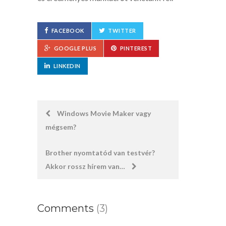
FACEBOOK
TWITTER
GOOGLE PLUS
PINTEREST
LINKEDIN
Post
Windows Movie Maker vagy
mégsem?
navigation
Brother nyomtatód van testvér?
Akkor rossz hírem van…
Comments
(3)