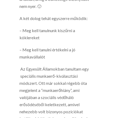
nem nyer. 🙂
A két dolog tehát egyszerre működik:
– Meg kell tanulnunk kiszűrni a
kóklereket
– Meg kell tanulni értékelni a jó
munkavállalót
Az Egyesült Államokban tanultam egy
speciális munkaerő-kiválasztási
módszert. Ott már sokkal régebb óta
megjelent a “munkaerőhiány”, ami
valójában a szociális védőháló
erősödéséből keletkezett, amivel
nehezebb volt bizonyos pozíciókat