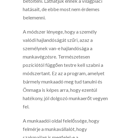
betölteni. Láthatjuk ennek a világpiaci
hatásait, de ebbe most nem érdemes
belemenni.
A módszer lényege, hogy a személy
valódi hajlandóságát szűri, azaz a
személynek van-e hajlandósága a
munkavégzésre. Természetesen
pozíciótól függően testre kell szabni a
módszertant. Ez az a program, amelyet
bármely munkaadó meg tud tanulni és
Önmaga is képes arra, hogy ezentúl
hatékony, jól dolgozó munkaerőt vegyen
fel.
A munkaadói oldal felelőssége, hogy
felmérje a munkavállalót, hogy
szakmailag is megfelel-e a