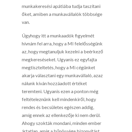
munkakeresési apátiába tudja taszítani
őket, amiben a munkavállalók többsége
van.
Úgyhogy itt a munkaadók figyelmét
hívnám fel arra, hogy a MI felelősségünk
az, hogy megtanuljuk kezelni a beérkező
megkereséseket. Ugyanis ez egyfajta
megtiszteltetés, hogy a Mi cégünket
akarja választani egy munkavállaló, azaz
nálunk kíván hozzáadott értéket
teremteni. Ugyanis ezen a ponton még
feltételeznünk kell mindenkiről, hogy
rendes és becsületes egészen addig,
amíg ennek az ellenkezője ki nem derül.
Ahogy szokták mondani, minden ember
ártatlan, amíg a bűnössége bizonyítást