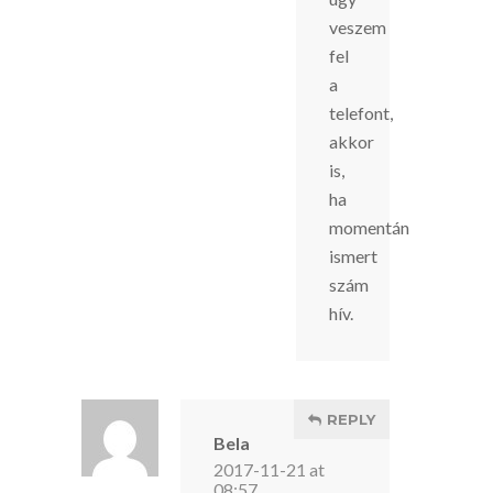
veszem
fel
a
telefont,
akkor
is,
ha
momentán
ismert
szám
hív.
REPLY
Bela
2017-11-21 at
08:57