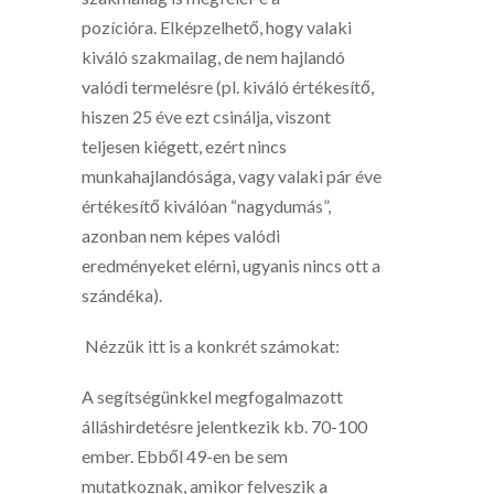
pozícióra. Elképzelhető, hogy valaki
kiváló szakmailag, de nem hajlandó
valódi termelésre (pl. kiváló értékesítő,
hiszen 25 éve ezt csinálja, viszont
teljesen kiégett, ezért nincs
munkahajlandósága, vagy valaki pár éve
értékesítő kiválóan “nagydumás”,
azonban nem képes valódi
eredményeket elérni, ugyanis nincs ott a
szándéka).
Nézzük itt is a konkrét számokat:
A segítségünkkel megfogalmazott
álláshirdetésre jelentkezik kb. 70-100
ember. Ebből 49-en be sem
mutatkoznak, amikor felveszik a