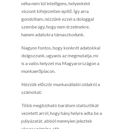
néha nem túl intelligens, helyenként
viszont kifejezetten építő. Így arra
gondoltam, nézzünk ezzel a dologgal
szembe úgy, hogy nem érzelmekre,
hanem adatokra támaszkodunk.
Nagyon fontos, hogy konkrét adatokkal
dolgozzunk, ugyanis az megmutatja, mi
is a valós helyzet ma Magyarországon a
munkaerőpiacon.
Nézzük először munkavállalói oldalról a
számokat:
Több megbízható barátom statisztikát
vezetett arról, hogy hány helyre adta be a
pályázatát, abból mennyien jeleztek
vissza számára, stb.