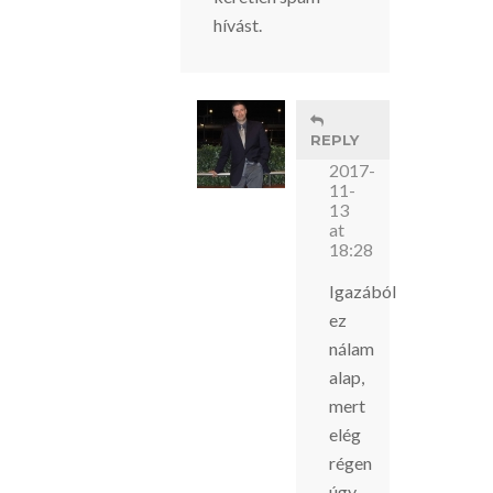
hívást.
REPLY
Zsolt
2017-
11-
13
at
18:28
Igazából
ez
nálam
alap,
mert
elég
régen
úgy