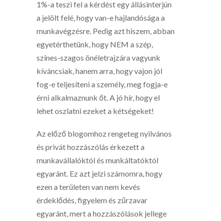
1%-a teszi fel a kérdést egy állásinterjún
a jelölt felé, hogy van-e hajlandósága a
munkavégzésre. Pedig azt hiszem, abban
egyetérthetünk, hogy NEM a szép,
színes-szagos önéletrajzára vagyunk
kíváncsiak, hanem arra, hogy vajon jól
fog-e teljesíteni a személy, meg fogja-e
érni alkalmaznunk őt. A jó hír, hogy el
lehet oszlatni ezeket a kétségeket!
Az előző blogomhoz rengeteg nyilvános
és privát hozzászólás érkezett a
munkavállalóktól és munkáltatóktól
egyaránt. Ez azt jelzi számomra, hogy
ezen a területen van nem kevés
érdeklődés, figyelem és zűrzavar
egyaránt, mert a hozzászólások jellege