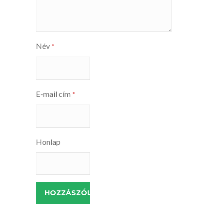
Név
*
E-mail cím
*
Honlap