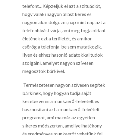
telefont…Képzeljük el azt a szituációt,
hogy valaki nagyon állást keres és
nagyon akar dolgozni, nap mint nap azt a
telefonhívást várja, ami meg fogja oldani
életének ezt a területét, és amikor
csörög a telefonja, be sem mutatkozik.
Ilyen és ehhez hasonló adatokkal tudok
szolgálni, amelyet nagyon szívesen
megosztok bárkivel.
Természetesen nagyon szívesen segítek
bárkinek, hogy hogyan tudja saját
kezébe venni a munkaerő-felvételt és
hasznosítani azt a munkaerő-felvételi
programot, ami ma már az egyetlen
sikeres módszertan, amellyel hatékony
és eredményes munkaerőt vehetünk fel.