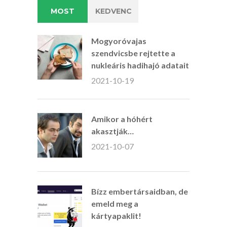
MOST
KEDVENC
Mogyoróvajas
szendvicsbe rejtette a
nukleáris hadihajó adatait
2021-10-19
Amikor a hóhért
akasztják…
2021-10-07
Bízz embertársaidban, de
emeld meg a
kártyapaklit!