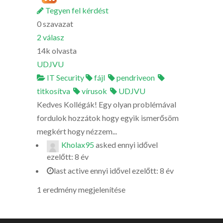
Tegyen fel kérdést
0
szavazat
2
válasz
14k
olvasta
UDJVU
IT Security
fájl
pendriveon
titkosítva
vírusok
UDJVU
Kedves Kollégák! Egy olyan problémával
fordulok hozzátok hogy egyik ismerősöm
megkért hogy nézzem...
Kholax95
asked
ennyi idővel
ezelőtt: 8 év
last active ennyi idővel ezelőtt: 8 év
1 eredmény megjelenítése