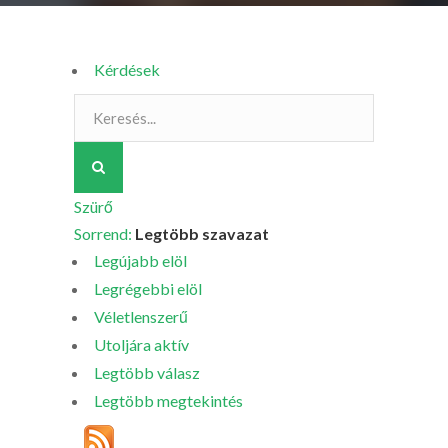
Kérdések
Szürő
Sorrend:
Legtöbb szavazat
Legújabb elöl
Legrégebbi elöl
Véletlenszerű
Utoljára aktív
Legtöbb válasz
Legtöbb megtekintés