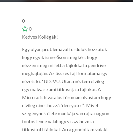
0
0
Kedves Kollégák!
Egy olyan problémával fordulok hozzátok
hogy egyik ismerősöm megkért hogy
nézzem meg mi lett a fájlokkal a pendrive
meghajtóján. Az összes fájl formátuma így
nézett ki. *UDJVU. Utána néztem elvileg
egy malware ami titkosítja a fájlokat. A
Microsoft hivatalos fórumán olvastam hogy
elvileg nincs hozzá “decrypter”,. Mivel
szegénynek élete munkája van rajta nagyon
fontos lenne valahogy visszahozni a
titkosított fájlokat. Arra gondoltam valaki