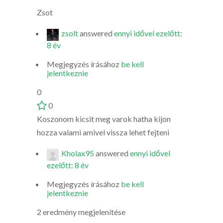
Zsot
zsolt
answered
ennyi idővel ezelőtt:
8 év
Megjegyzés írásához
be kell
jelentkeznie
0
0
Koszonom kicsit meg varok hatha kijon
hozza valami amivel vissza lehet fejteni
Kholax95
answered
ennyi idővel
ezelőtt: 8 év
Megjegyzés írásához
be kell
jelentkeznie
2 eredmény megjelenítése