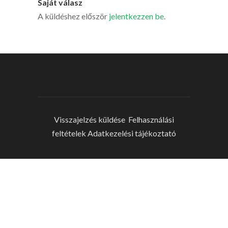
Saját válasz
A küldéshez először
jelentkezzen be
.
Visszajelzés küldése
Felhasználási
feltételek
Adatkezelési tájékoztató