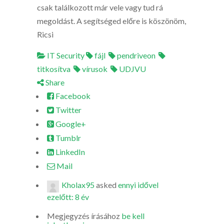
csak találkozott már vele vagy tud rá
megoldást. A segítséged előre is köszönöm,
Ricsi
IT Security
fájl
pendriveon
titkosítva
vírusok
UDJVU
Share
Facebook
Twitter
Google+
Tumblr
LinkedIn
Mail
Kholax95
asked
ennyi idővel
ezelőtt: 8 év
Megjegyzés írásához
be kell