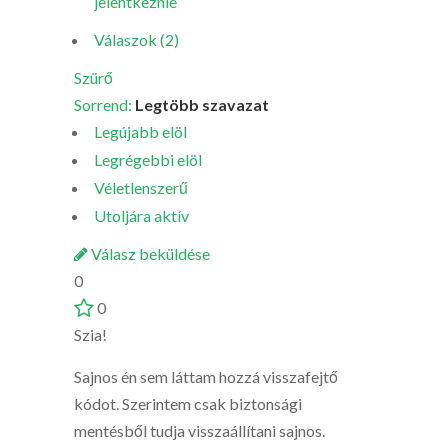
jelentkeznie
Válaszok (2)
Szürő
Sorrend:
Legtöbb szavazat
Legújabb elöl
Legrégebbi elöl
Véletlenszerű
Utoljára aktív
Válasz beküldése
0
0
Szia!
Sajnos én sem láttam hozzá visszafejtő
kódot. Szerintem csak biztonsági
mentésből tudja visszaállítani sajnos.