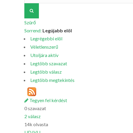
Szürő
Sorrend:
Legújabb elöl
Legrégebbi elöl
Véletlenszerű
Utoljára aktív
Legtöbb szavazat
Legtöbb válasz
Legtöbb megtekintés
Tegyen fel kérdést
0
szavazat
2
válasz
14k
olvasta
UDJVU