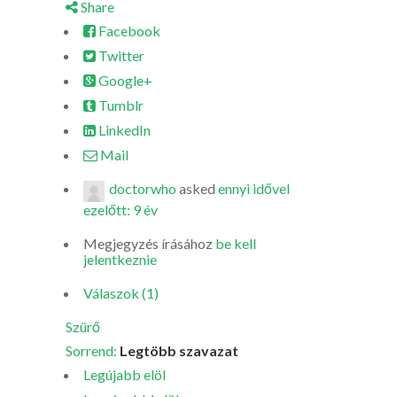
Share
Facebook
Twitter
Google+
Tumblr
LinkedIn
Mail
doctorwho
asked
ennyi idővel
ezelőtt: 9 év
Megjegyzés írásához
be kell
jelentkeznie
Válaszok (1)
Szürő
Sorrend:
Legtöbb szavazat
Legújabb elöl