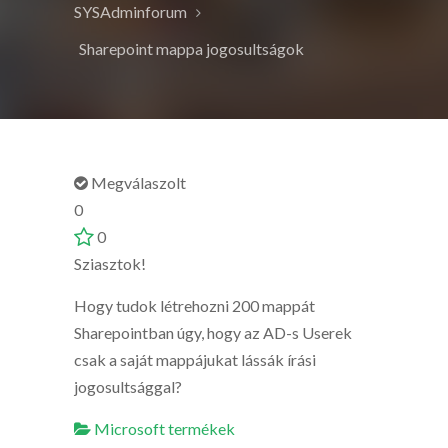
SYSAdminforum
Sharepoint mappa jogosultságok
Megválaszolt
0
0
Sziasztok!
Hogy tudok létrehozni 200 mappát
Sharepointban úgy, hogy az AD-s Userek
csak a saját mappájukat lássák írási
jogosultsággal?
Microsoft termékek