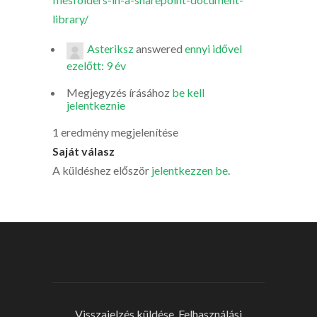
library/
Asteriksz
answered
ennyi idővel
ezelőtt: 9 év
Megjegyzés írásához
be kell
jelentkeznie
1 eredmény megjelenítése
Saját válasz
A küldéshez először
jelentkezzen be
.
Visszajelzés küldése
Felhasználási