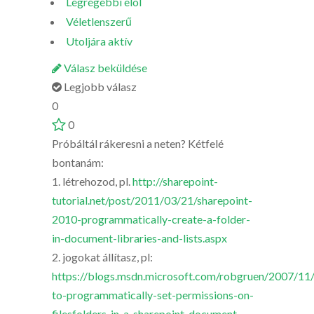
Legrégebbi elöl
Véletlenszerű
Utoljára aktív
Válasz beküldése
Legjobb válasz
0
0
Próbáltál rákeresni a neten? Kétfelé
bontanám:
1. létrehozod, pl.
http://sharepoint-
tutorial.net/post/2011/03/21/sharepoint-
2010-programmatically-create-a-folder-
in-document-libraries-and-lists.aspx
2. jogokat állítasz, pl:
https://blogs.msdn.microsoft.com/robgruen/2007/11
to-programmatically-set-permissions-on-
filesfolders-in-a-sharepoint-document-