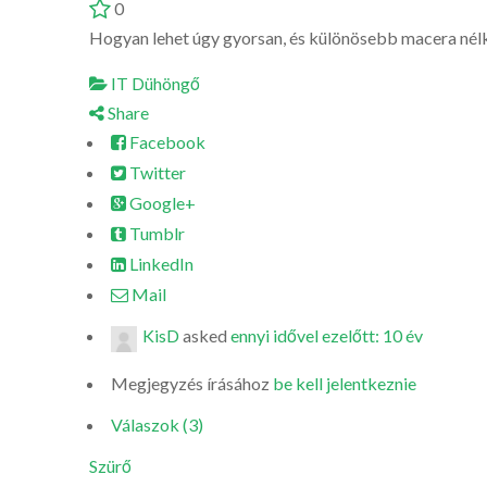
0
Hogyan lehet úgy gyorsan, és különösebb macera nélkü
IT Dühöngő
Share
Facebook
Twitter
Google+
Tumblr
LinkedIn
Mail
KisD
asked
ennyi idővel ezelőtt: 10 év
Megjegyzés írásához
be kell jelentkeznie
Válaszok (3)
Szürő