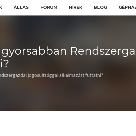
K
ÁLLÁS
FÓRUM
HÍREK
BLOG
GÉPHÁ
gyorsabban Rendszergaz
i?
dszergazdai jogosultsággal alkalmazást futtatni?