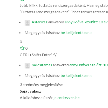
Jobb klikk, futtatás rendszergazdaként. Ha meg stabila
“Futtatás rendszergazdaként”. Ehhez természetesen m
Asteriksz
answered
ennyi idővel ezelőtt: 10 év
Megjegyzés írásához
be kell jelentkeznie
0
0
CTRL+Shift+Enter? 🙂
barcsitamas
answered
ennyi idővel ezelőtt: 10
Megjegyzés írásához
be kell jelentkeznie
3 eredmény megjelenítése
Saját válasz
A küldéshez először
jelentkezzen be
.