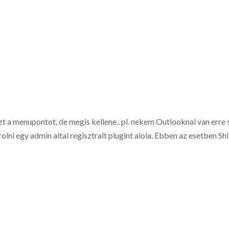
t a menupontot, de megis kellene.. pl. nekem Outlooknal van erre
olni egy admin altal regisztralt plugint alola. Ebben az esetben Sh