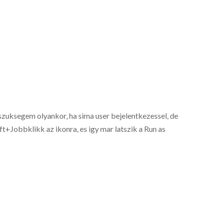
 szuksegem olyankor, ha sima user bejelentkezessel, de
ift+Jobbklikk az ikonra, es igy mar latszik a Run as