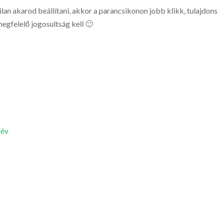
n akarod beállítani, akkor a parancsikonon jobb klikk, tulajdonság
egfelelő jogosultság kell 🙂
 év