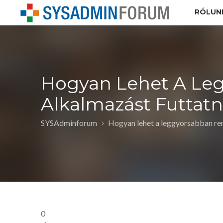
RÓLUN
Hogyan Lehet A Leg
Alkalmazást Futtatn
SYSAdminforum
Hogyan lehet a leggyorsabban ren
0