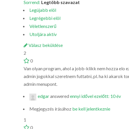
Sorrend:
Legtöbb szavazat
Legújabb elöl
Legrégebbi elöl
Véletlenszerű
Utoljára aktív
Válasz beküldése
2
0
Van olyan program, ahol a jobb-klikk nem hozza elo ez
admin jogokkal szeretnem futtatni, pl. ha ki akarok tor
admin menupont.
edgar
answered
ennyi idővel ezelőtt: 10 év
Megjegyzés írásához
be kell jelentkeznie
1
0