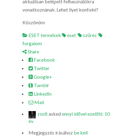
aktuálisan belépett felhasználókra
vonatkoznának. Lehet ilyet konfolni?
Köszönöm
ESET termékek
eset
szűrés
forgalom
Share
Facebook
Twitter
Google+
Tumblr
LinkedIn
Mail
zsolt
asked
ennyi idővel ezelőtt: 10
év
Megjegyzés írásához
be kell