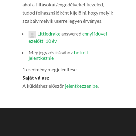
ahol a tiltásokat/engedélyeket kezeled,
tudod felhasználóként kijelölni, hogy melyik
szabály melyik userre legyen érvényes.
Littledrake
answered
ennyi idővel
ezelőtt: 10 év
Megjegyzés írásához
be kell
jelentkeznie
1 eredmény megjelenítése
Saját válasz
A küldéshez először
jelentkezzen be
.