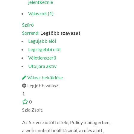
jelentkeznie
Válaszok (1)
Szürő
Sorrend:
Legtöbb szavazat
Legújabb elöl
Legrégebbi elöl
Véletlenszerű
Utoljára aktív
Válasz beküldése
Legjobb válasz
1
0
Szia Zsolt,
Az 5.x verziótól felfelé, Policy managerben,
a web control beállításánál, a rules alatt,