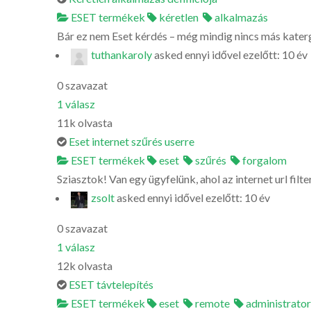
ESET termékek
kéretlen
alkalmazás
Bár ez nem Eset kérdés – még mindig nincs más kater
tuthankaroly
asked
ennyi idővel ezelőtt: 10 év
0
szavazat
1
válasz
11k
olvasta
Eset internet szűrés userre
ESET termékek
eset
szűrés
forgalom
Sziasztok! Van egy ügyfelünk, ahol az internet url filte
zsolt
asked
ennyi idővel ezelőtt: 10 év
0
szavazat
1
válasz
12k
olvasta
ESET távtelepítés
ESET termékek
eset
remote
administrator