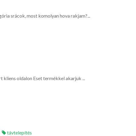
gória srácok, most komolyan hova rakjam?...
rt kliens oldalon Eset termékkel akarjuk ...
távtelepítés