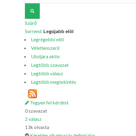
Szürő
Sorrend:
Legújabb elöl
Legrégebbi elöl
Véletlenszerű
Utoljára aktív
Legtöbb szavazat
Legtöbb válasz
Legtöbb megtekintés
Tegyen fel kérdést
0
szavazat
2
válasz
13k
olvasta
Kéretlen alkalmazás definíciója