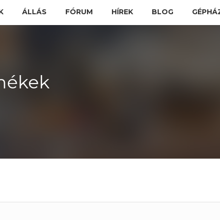
K
ÁLLÁS
FÓRUM
HÍREK
BLOG
GÉPHÁ
mékek