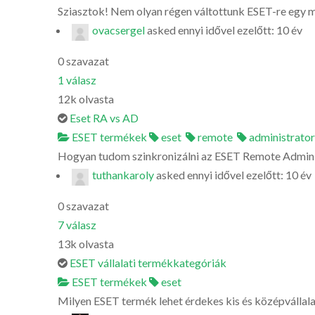
Sziasztok! Nem olyan régen váltottunk ESET-re egy má
ovacsergel
asked
ennyi idővel ezelőtt: 10 év
0
szavazat
1
válasz
12k
olvasta
Eset RA vs AD
ESET termékek
eset
remote
administrator
Hogyan tudom szinkronizálni az ESET Remote Adminis
tuthankaroly
asked
ennyi idővel ezelőtt: 10 év
0
szavazat
7
válasz
13k
olvasta
ESET vállalati termékkategóriák
ESET termékek
eset
Milyen ESET termék lehet érdekes kis és középvállal