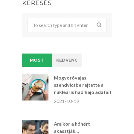
KERESÉS
MOST
KEDVENC
Mogyoróvajas
szendvicsbe rejtette a
nukleáris hadihajó adatait
2021-10-19
Amikor a hóhért
akasztják…