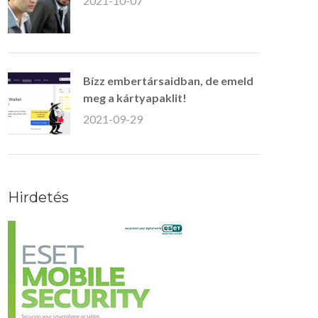
2021-10-07
Bízz embertársaidban, de emeld
meg a kártyapaklit!
2021-09-29
Hirdetés