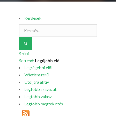
Kérdések
Szürő
Sorrend:
Legújabb elöl
Legrégebbi elöl
Véletlenszerű
Utoljára aktív
Legtöbb szavazat
Legtöbb válasz
Legtöbb megtekintés