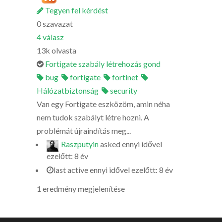
Tegyen fel kérdést
0
szavazat
4
válasz
13k
olvasta
Fortigate szabály létrehozás gond
bug
fortigate
fortinet
Hálózatbiztonság
security
Van egy Fortigate eszközöm, amin néha
nem tudok szabályt létre hozni. A
problémát újraindítás meg...
Raszputyin
asked
ennyi idővel
ezelőtt: 8 év
last active ennyi idővel ezelőtt: 8 év
1 eredmény megjelenítése