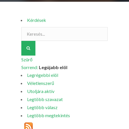
Kérdések
Szürő
Sorrend:
Legújabb elöl
Legrégebbi elöl
Véletlenszerű
Utoljára aktív
Legtöbb szavazat
Legtöbb válasz
Legtöbb megtekintés