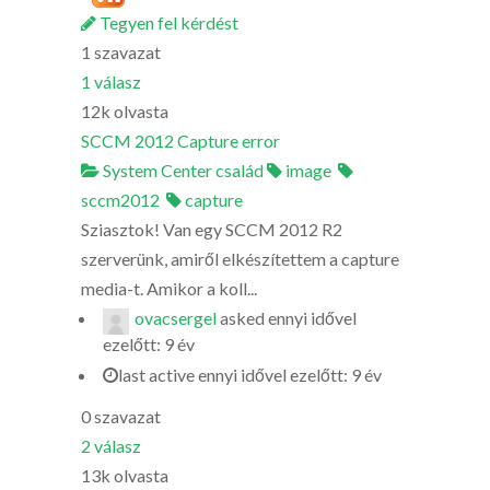
Tegyen fel kérdést
1
szavazat
1
válasz
12k
olvasta
SCCM 2012 Capture error
System Center család
image
sccm2012
capture
Sziasztok! Van egy SCCM 2012 R2
szerverünk, amiről elkészítettem a capture
media-t. Amikor a koll...
ovacsergel
asked
ennyi idővel
ezelőtt: 9 év
last active ennyi idővel ezelőtt: 9 év
0
szavazat
2
válasz
13k
olvasta