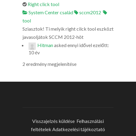
Right click tool
System Center család
sccm2012
tool
Sziasztok! Ti melyik right cilck tool eszközt
javasoljátok SCCM 2012-höt
Hitman
asked
ennyi idővel ezelőtt:
10 év
2 eredmény megjelenítése
Visszajelzés küldése
Felhasználási
feltételek
Adatkezelési tájékoztató