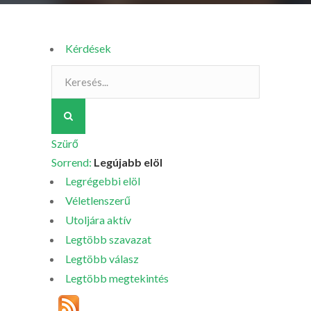
Kérdések
Szürő
Sorrend:
Legújabb elöl
Legrégebbi elöl
Véletlenszerű
Utoljára aktív
Legtöbb szavazat
Legtöbb válasz
Legtöbb megtekintés