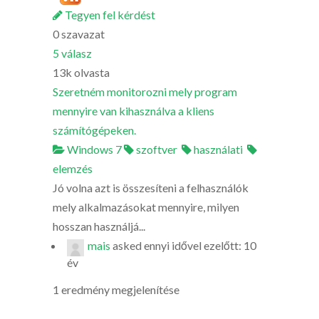
Tegyen fel kérdést
0
szavazat
5
válasz
13k
olvasta
Szeretném monitorozni mely program
mennyire van kihasználva a kliens
számítógépeken.
Windows 7
szoftver
használati
elemzés
Jó volna azt is összesíteni a felhasználók
mely alkalmazásokat mennyire, milyen
hosszan használjá...
mais
asked
ennyi idővel ezelőtt: 10
év
1 eredmény megjelenítése