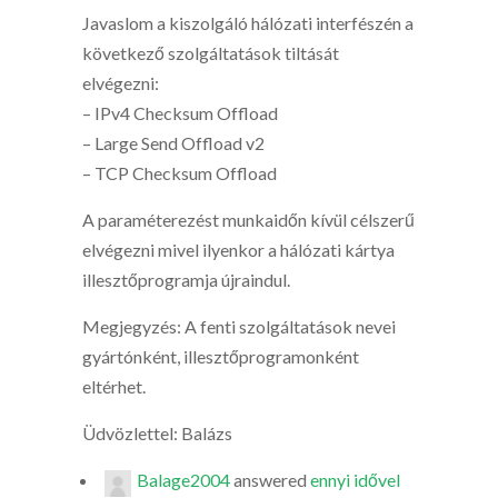
Javaslom a kiszolgáló hálózati interfészén a
következő szolgáltatások tiltását
elvégezni:
– IPv4 Checksum Offload
– Large Send Offload v2
– TCP Checksum Offload
A paraméterezést munkaidőn kívül célszerű
elvégezni mivel ilyenkor a hálózati kártya
illesztőprogramja újraindul.
Megjegyzés: A fenti szolgáltatások nevei
gyártónként, illesztőprogramonként
eltérhet.
Üdvözlettel: Balázs
Balage2004
answered
ennyi idővel