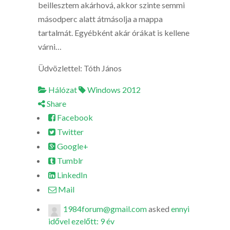
beillesztem akárhová, akkor szinte semmi
másodperc alatt átmásolja a mappa
tartalmát. Egyébként akár órákat is kellene
várni…
Üdvözlettel: Tóth János
Hálózat
Windows 2012
Share
Facebook
Twitter
Google+
Tumblr
LinkedIn
Mail
1984forum@gmail.com
asked
ennyi
idővel ezelőtt: 9 év