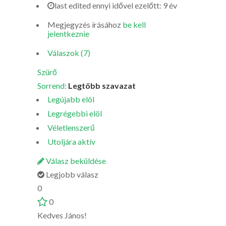
last edited ennyi idővel ezelőtt: 9 év
Megjegyzés írásához
be kell
jelentkeznie
Válaszok (7)
Szürő
Sorrend:
Legtöbb szavazat
Legújabb elöl
Legrégebbi elöl
Véletlenszerű
Utoljára aktív
Válasz beküldése
Legjobb válasz
0
0
Kedves János!