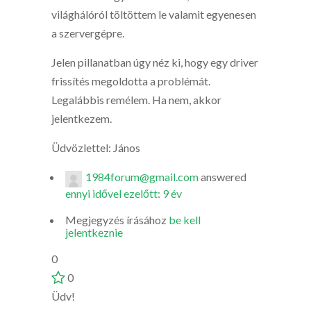
világhálóról töltöttem le valamit egyenesen
a szervergépre.
Jelen pillanatban úgy néz ki, hogy egy driver
frissítés megoldotta a problémát.
Legalábbis remélem. Ha nem, akkor
jelentkezem.
Üdvözlettel: János
1984forum@gmail.com
answered
ennyi idővel ezelőtt: 9 év
Megjegyzés írásához
be kell
jelentkeznie
0
0
Üdv!