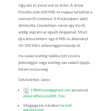
Úgy néz ki, korai volt az öröm. A driver
frissítés után 600 MB-os mappa tartalmát a
szerverről a kliensre 3-4 másodperc alatt
átmásolta. Gondoltam, várok egy kicsit,
addig végzem az egyéb dolgaimat. Most
újra leteszteltem: egy 6 MB-os állományt
50-350 KB/s sebességgel másolja át.
Ha valaki esetleg találkozott ezzel a
jelenséggel, vagy esetleg van valami tippje,
kérem ossza meg.
Üdvözlettel: János
1984forum@gmail.com
answered
ennyi idővel ezelőtt: 9 év
Megjegyzés írásához
be kell
jelentkeznie