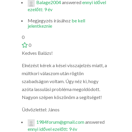
Balage2004
answered
ennyi idővel
ezelőtt: 9 év
Megjegyzés írásához
be kell
jelentkeznie
0
0
Kedves Balázs!
Elnézést kérek a kései visszajelzés miatt, a
múltkori válaszom után rögtön
szabadságon voltam. Úgy néz ki, hogy
azóta lassulási probléma megoldódott.
Nagyon szépen köszönöm a segítséget!
Üdvözlettel: János
1984forum@gmail.com
answered
ennyi idővel ezelőtt: 9 év