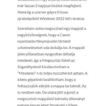
már lassan 2 napja próbálok megfejteni.
Nemrég a szerver gépre frissen
újratelepített Windows 2012 lett rárakva.
Szerettem volna megosztani egy mappát a
nagyközönségnek, hogy a Canon
nyomtatón/fénymásolón történő
szkenneléseket oda dobálja be. A mappát
jelen pillanatban nyugodtan láthatja
mindenki, így a Megosztás fülnél az
Engedélyeknél kiválasztottam a
“Mindenki”-t és teljes hozzáférést adtam. A
kliens gépeknél beállítottam, hogy a
felhasználók elérjék a mappa tartalmát. Az
is rendben van. De utána jött a gond: a
megosztott mappából bármely állományt
nagyon lassan lehet átpakolni a kliens