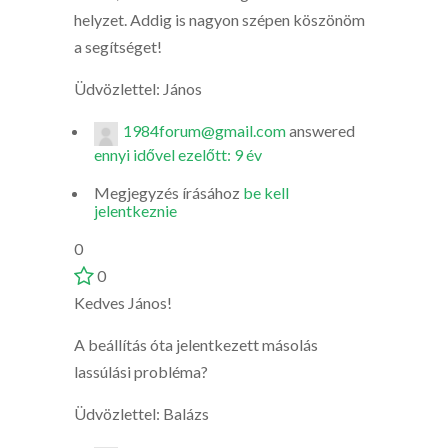
helyzet. Addig is nagyon szépen köszönöm
a segítséget!
Üdvözlettel: János
1984forum@gmail.com
answered
ennyi idővel ezelőtt: 9 év
Megjegyzés írásához
be kell
jelentkeznie
0
0
Kedves János!
A beállítás óta jelentkezett másolás
lassúlási probléma?
Üdvözlettel: Balázs