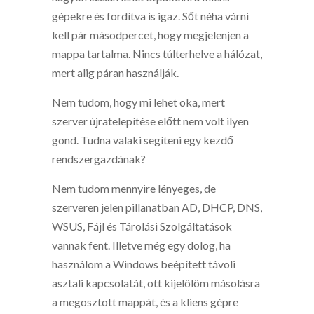
gépekre és fordítva is igaz. Sőt néha várni
kell pár másodpercet, hogy megjelenjen a
mappa tartalma. Nincs túlterhelve a hálózat,
mert alig páran használják.
Nem tudom, hogy mi lehet oka, mert
szerver újratelepítése előtt nem volt ilyen
gond. Tudna valaki segíteni egy kezdő
rendszergazdának?
Nem tudom mennyire lényeges, de
szerveren jelen pillanatban AD, DHCP, DNS,
WSUS, Fájl és Tárolási Szolgáltatások
vannak fent. Illetve még egy dolog, ha
használom a Windows beépített távoli
asztali kapcsolatát, ott kijelölöm másolásra
a megosztott mappát, és a kliens gépre