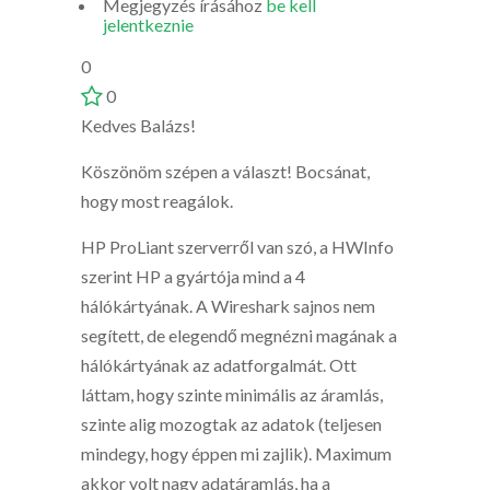
Megjegyzés írásához
be kell
jelentkeznie
0
0
Kedves Balázs!
Köszönöm szépen a választ! Bocsánat,
hogy most reagálok.
HP ProLiant szerverről van szó, a HWInfo
szerint HP a gyártója mind a 4
hálókártyának. A Wireshark sajnos nem
segített, de elegendő megnézni magának a
hálókártyának az adatforgalmát. Ott
láttam, hogy szinte minimális az áramlás,
szinte alig mozogtak az adatok (teljesen
mindegy, hogy éppen mi zajlik). Maximum
akkor volt nagy adatáramlás, ha a