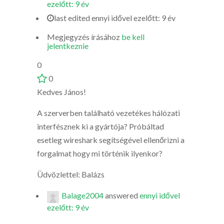
ezelőtt: 9 év
last edited ennyi idővel ezelőtt: 9 év
Megjegyzés írásához
be kell
jelentkeznie
0
0
Kedves János!
A szerverben található vezetékes hálózati
interfésznek ki a gyártója? Próbáltad
esetleg wireshark segítségével ellenőrizni a
forgalmat hogy mi történik ilyenkor?
Üdvözlettel: Balázs
Balage2004
answered
ennyi idővel
ezelőtt: 9 év