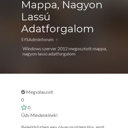
Mappa, Nagyon
Lassú
Adatforgalom
SYSAdminforum
Windows szerver 2012 megosztott mappa,
nagyon lassú adatforgalom
Megválaszolt
0
0
Üdv Mindenkinek!
Beleütköztem egy olyan problémába, amit