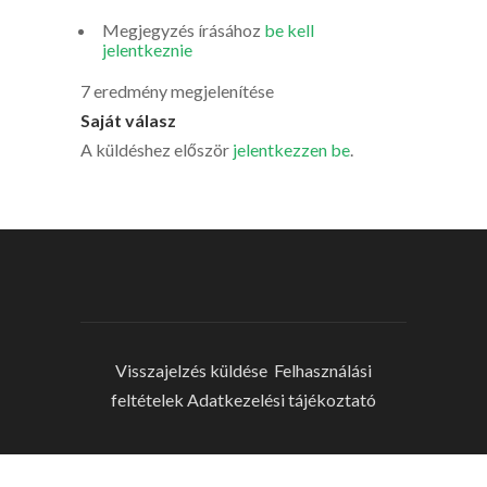
Megjegyzés írásához
be kell
jelentkeznie
7 eredmény megjelenítése
Saját válasz
A küldéshez először
jelentkezzen be
.
Visszajelzés küldése
Felhasználási
feltételek
Adatkezelési tájékoztató