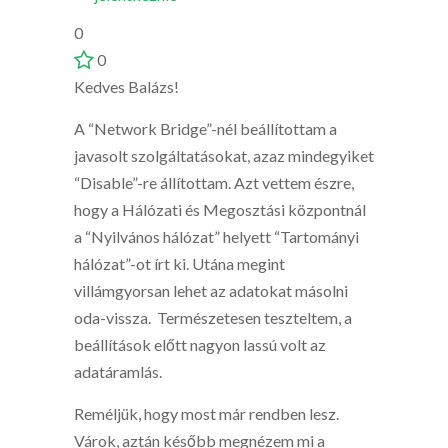
0
0
Kedves Balázs!
A “Network Bridge”-nél beállítottam a
javasolt szolgáltatásokat, azaz mindegyiket
“Disable”-re állítottam. Azt vettem észre,
hogy a Hálózati és Megosztási központnál
a “Nyilvános hálózat” helyett “Tartományi
hálózat”-ot írt ki. Utána megint
villámgyorsan lehet az adatokat másolni
oda-vissza. Természetesen teszteltem, a
beállítások előtt nagyon lassú volt az
adatáramlás.
Reméljük, hogy most már rendben lesz.
Várok, aztán később megnézem mi a