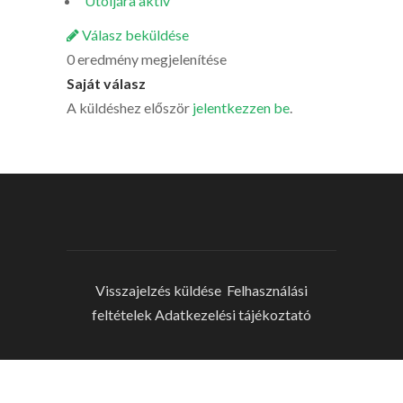
Utoljára aktív
Válasz beküldése
0 eredmény megjelenítése
Saját válasz
A küldéshez először
jelentkezzen be
.
Visszajelzés küldése
Felhasználási
feltételek
Adatkezelési tájékoztató