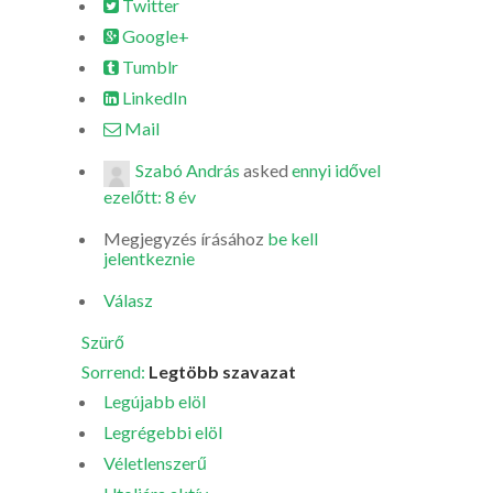
Twitter
Google+
Tumblr
LinkedIn
Mail
Szabó András
asked
ennyi idővel
ezelőtt: 8 év
Megjegyzés írásához
be kell
jelentkeznie
Válasz
Szürő
Sorrend:
Legtöbb szavazat
Legújabb elöl
Legrégebbi elöl
Véletlenszerű