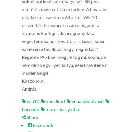
voltak optimalizálva, vagy az USB port
működik másként. Nem tudom. A hivatalos
oldalukról leszedtem 64bit-es Win10
driver-t és firmware frissítést is, amit a
hivatalos konfiguráló programjukkal
végeztem. Sajnos továbbra is lassú. Ismer
valaki erre beállítást vagy megoldást?
Régebbi PC-kkel még jól fog működni, de
nem olcsó egy ilyen kütyü, ezért menteném
mindenképp!
Köszönöm.
András.
win10
vonalkód
vonalkódolvasó
barcode
motorola symbol
Share
Facebook