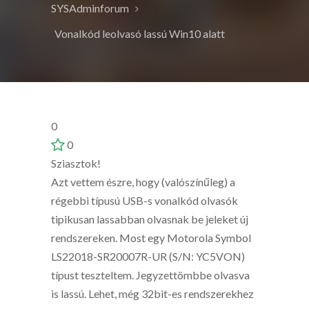
SYSAdminforum
Vonalkód leolvasó lassú Win10 alatt
0
0
Sziasztok!
Azt vettem észre, hogy (valószínűleg) a
régebbi típusú USB-s vonalkód olvasók
tipikusan lassabban olvasnak be jeleket új
rendszereken. Most egy Motorola Symbol
LS22018-SR20007R-UR (S/N: YC5VON)
típust teszteltem. Jegyzettömbbe olvasva
is lassú. Lehet, még 32bit-es rendszerekhez