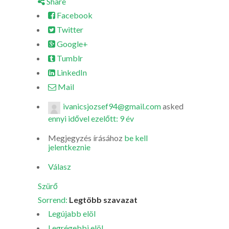
Share
Facebook
Twitter
Google+
Tumblr
LinkedIn
Mail
ivanicsjozsef94@gmail.com
asked
ennyi idővel ezelőtt: 9 év
Megjegyzés írásához
be kell
jelentkeznie
Válasz
Szürő
Sorrend:
Legtöbb szavazat
Legújabb elöl
Legrégebbi elöl