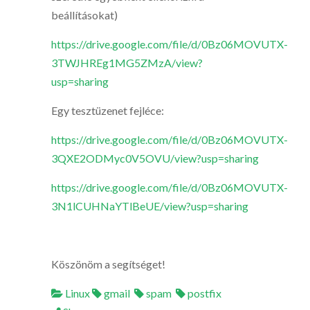
beállításokat)
https://drive.google.com/file/d/0Bz06MOVUTX-
3TWJHREg1MG5ZMzA/view?
usp=sharing
Egy tesztüzenet fejléce:
https://drive.google.com/file/d/0Bz06MOVUTX-
3QXE2ODMyc0V5OVU/view?usp=sharing
https://drive.google.com/file/d/0Bz06MOVUTX-
3N1lCUHNaYTlBeUE/view?usp=sharing
Köszönöm a segítséget!
Linux
gmail
spam
postfix