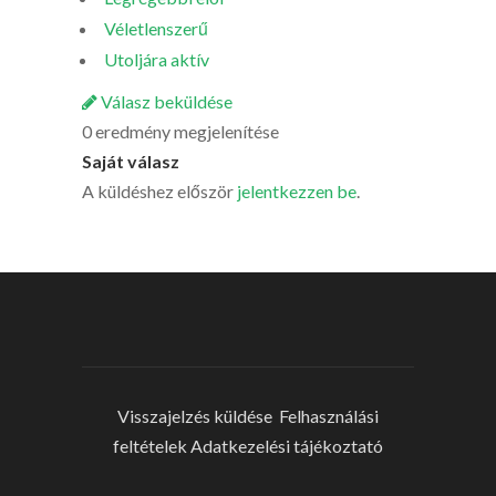
Véletlenszerű
Utoljára aktív
Válasz beküldése
0 eredmény megjelenítése
Saját válasz
A küldéshez először
jelentkezzen be
.
Visszajelzés küldése
Felhasználási
feltételek
Adatkezelési tájékoztató