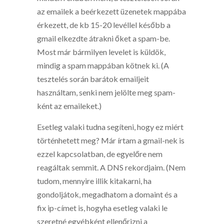
az emailek a beérkezett üzenetek mappába
érkezett, de kb 15-20 levéllel később a
gmail elkezdte átrakni őket a spam-be.
Most már bármilyen levelet is küldök,
mindig a spam mappában kötnek ki. (A
tesztelés során barátok emailjeit
használtam, senki nem jelölte meg spam-
ként az emaileket.)
Esetleg valaki tudna segíteni, hogy ez miért
történhetett meg? Már írtam a gmail-nek is
ezzel kapcsolatban, de egyelőre nem
reagáltak semmit. A DNS rekordjaim. (Nem
tudom, mennyire illik kitakarni, ha
gondoljátok, megadhatom a domaint és a
fix ip-címet is, hogyha esetleg valaki le
szeretné egyébként ellenőrizni a