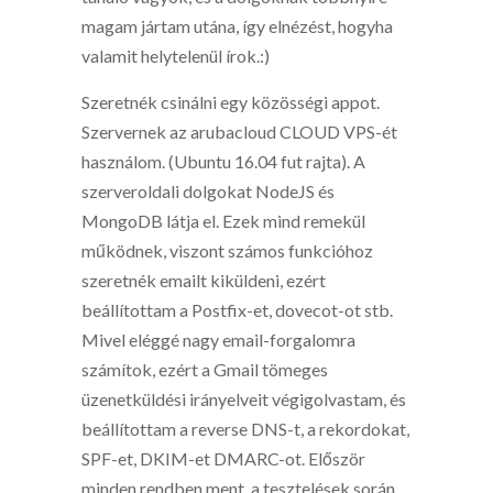
magam jártam utána, így elnézést, hogyha
valamit helytelenül írok.:)
Szeretnék csinálni egy közösségi appot.
Szervernek az arubacloud CLOUD VPS-ét
használom. (Ubuntu 16.04 fut rajta). A
szerveroldali dolgokat NodeJS és
MongoDB látja el. Ezek mind remekül
működnek, viszont számos funkcióhoz
szeretnék emailt kiküldeni, ezért
beállítottam a Postfix-et, dovecot-ot stb.
Mivel eléggé nagy email-forgalomra
számítok, ezért a Gmail tömeges
üzenetküldési irányelveit végigolvastam, és
beállítottam a reverse DNS-t, a rekordokat,
SPF-et, DKIM-et DMARC-ot. Először
minden rendben ment, a tesztelések során