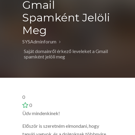
Gmail
Spamként Jelöli
Meg
SYSAdminforum
Saját domainről érkező leveleket a Gmail
spamként jelöli meg
0
0
Üdv mindenkinek!
Először is szeretném elmondani, hogy
tanuló vagyok, és a dolgoknak többnyire