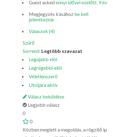
Guest
asked
ennyi idővel ezelőtt: 9 év
Megjegyzés írásához
be kell
jelentkeznie
Válaszok (4)
Szürő
Sorrend:
Legtöbb szavazat
Legújabb elöl
Legrégebbi elöl
Véletlenszerű
Utoljára aktív
Válasz beküldése
Legjobb válasz
0
0
Közben meglett a megoldás, a rögzítő ip