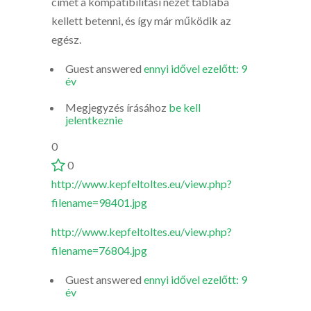
címét a kompatibilitási nézet táblába
kellett betenni, és így már működik az
egész.
Guest
answered
ennyi idővel ezelőtt: 9
év
Megjegyzés írásához
be kell
jelentkeznie
0
0
http://www.kepfeltoltes.eu/view.php?
filename=98401.jpg
http://www.kepfeltoltes.eu/view.php?
filename=76804.jpg
Guest
answered
ennyi idővel ezelőtt: 9
év