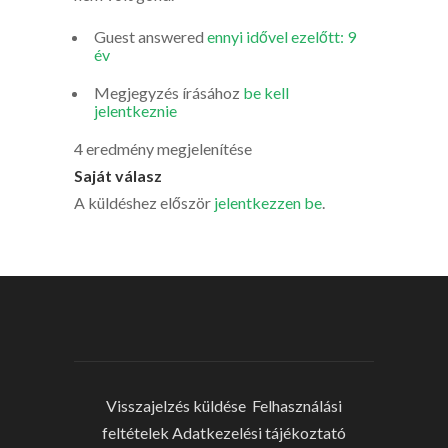
Guest
answered
ennyi idővel ezelőtt: 9
év
Megjegyzés írásához
be kell
jelentkeznie
4 eredmény megjelenítése
Saját válasz
A küldéshez először
jelentkezzen be
.
Visszajelzés küldése
Felhasználási
feltételek
Adatkezelési tájékoztató