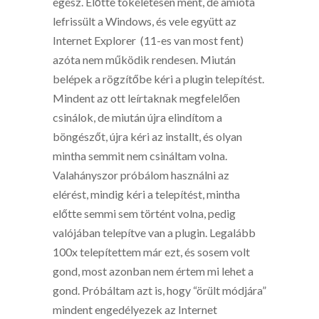
egész. Előtte tökéletesen ment, de amióta
lefrissült a Windows, és vele együtt az
Internet Explorer (11-es van most fent)
azóta nem működik rendesen. Miután
belépek a rögzítőbe kéri a plugin telepítést.
Mindent az ott leírtaknak megfelelően
csinálok, de miután újra elindítom a
böngészőt, újra kéri az installt, és olyan
mintha semmit nem csináltam volna.
Valahányszor próbálom használni az
elérést, mindig kéri a telepítést, mintha
előtte semmi sem történt volna, pedig
valójában telepítve van a plugin. Legalább
100x telepítettem már ezt, és sosem volt
gond, most azonban nem értem mi lehet a
gond. Próbáltam azt is, hogy “örült módjára”
mindent engedélyezek az Internet