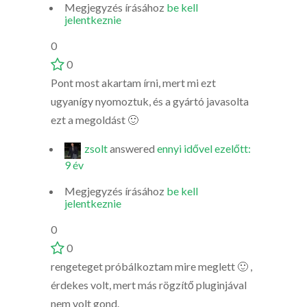
Megjegyzés írásához
be kell
jelentkeznie
0
0
Pont most akartam írni, mert mi ezt
ugyanígy nyomoztuk, és a gyártó javasolta
ezt a megoldást 🙂
zsolt
answered
ennyi idővel ezelőtt:
9 év
Megjegyzés írásához
be kell
jelentkeznie
0
0
rengeteget próbálkoztam mire meglett 🙂 ,
érdekes volt, mert más rögzítő pluginjával
nem volt gond.