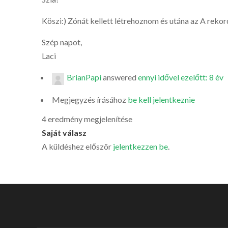
Köszi:) Zónát kellett létrehoznom és utána az A rekor
Szép napot,
Laci
BrianPapi
answered
ennyi idővel ezelőtt: 8 év
Megjegyzés írásához
be kell jelentkeznie
4 eredmény megjelenítése
Saját válasz
A küldéshez először
jelentkezzen be
.