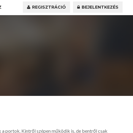
Z
REGISZTRÁCIÓ
BEJELENTKEZÉS
 a portok. Kintről szépen működik is, de bentről csak