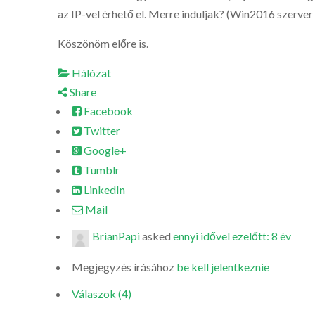
az IP-vel érhető el. Merre induljak? (Win2016 szerver v
Köszönöm előre is.
Hálózat
Share
Facebook
Twitter
Google+
Tumblr
LinkedIn
Mail
BrianPapi
asked
ennyi idővel ezelőtt: 8 év
Megjegyzés írásához
be kell jelentkeznie
Válaszok (4)