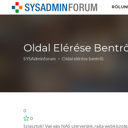
RÓLUN
Oldal Elérése Bentrő
SYSAdminforum
Oldal elérése bentről.
0
0
Sziasztok! Van egy NAS szerverünk, rajta webkiszolgá