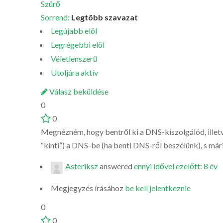
Szürő
Sorrend:
Legtöbb szavazat
Legújabb elöl
Legrégebbi elöl
Véletlenszerű
Utoljára aktív
Válasz beküldése
0
0
Megnézném, hogy bentről ki a DNS-kiszolgálód, illetve
“kinti”) a DNS-be (ha benti DNS-ről beszélünk), s mári
Asteriksz
answered
ennyi idővel ezelőtt: 8 év
Megjegyzés írásához
be kell jelentkeznie
0
0