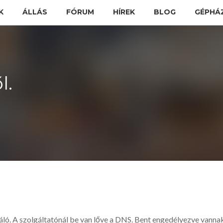
K
ÁLLÁS
FÓRUM
HÍREK
BLOG
GÉPHÁ
l.
ló. A szolgáltatónál be van lőve a DNS. Bent engedélyezve vannak