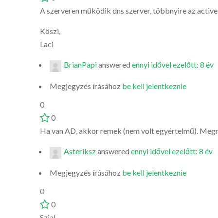
A szerveren működik dns szerver, többnyire az active 
Köszi,
Laci
BrianPapi
answered
ennyi idővel ezelőtt: 8 év
Megjegyzés írásához
be kell jelentkeznie
0
0
Ha van AD, akkor remek (nem volt egyértelmű). Megnyi
Asteriksz
answered
ennyi idővel ezelőtt: 8 év
Megjegyzés írásához
be kell jelentkeznie
0
0
Szia!